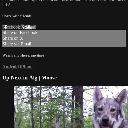
this!
Share with friends
Facebook
X
Email
Share on Facebook
Share on X
Share via Email
Watch anywhere, anytime
Android
iPhone
Up Next in
Älg | Moose