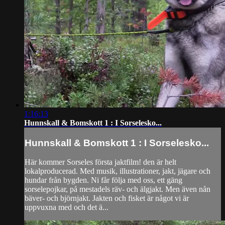
1:16:13
Hunnskall & Bomskott 1 : I Sorselesko...
Hunnskall & Bomskott 1 : I Sorselesko...
Här kommer Sorseles första jaktfilm! den är helt
lokalproducerad. Med musik, illustrationer, jakt, jägare och
hundar från bygden. Ni får följa med oss, ett gäng
sorselepojkar, på mestadels räv- och älgjakt. Men även nån
bäver- och björnjakt. Jakten och fisket är något vi är
uppvuxna med och det ä...