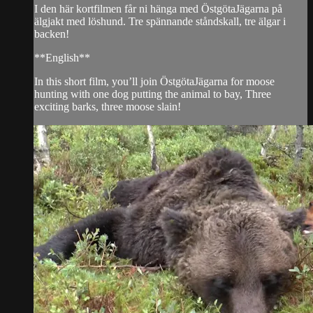
I den här kortfilmen får ni hänga med ÖstgötaJägarna på
älgjakt med löshund. Tre spännande ståndskall, tre älgar i
backen!
**English**
In this short film, you’ll join ÖstgötaJägarna for moose
hunting with one dog putting the animal to bay, Three
exciting barks, three moose slain!