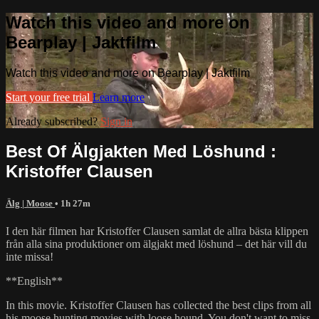
Watch this video and more on
Bearplay | Jaktfilm
Watch this video and more on Bearplay | Jaktfilm
Start your free trial
Learn more
Already subscribed?
Sign in
Best Of Älgjakten Med Löshund :
Kristoffer Clausen
Älg | Moose
• 1h 27m
I den här filmen har Kristoffer Clausen samlat de allra bästa klippen
från alla sina produktioner om älgjakt med löshund – det här vill du
inte missa!
**English**
In this movie. Kristoffer Clausen has collected the best clips from all
his moose hunting movies with loose hound. You don't want to miss