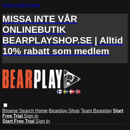
Skip to main content
MISSA INTE VÅR
ONLINEBUTIK
BEARPLAYSHOP.SE | Alltid
10% rabatt som medlem
Browse
Search
Home
Bearplay Shop
Team Bearplay
Start
Free Trial
Sign in
Start Free Trial
Sign In
Live stream preview