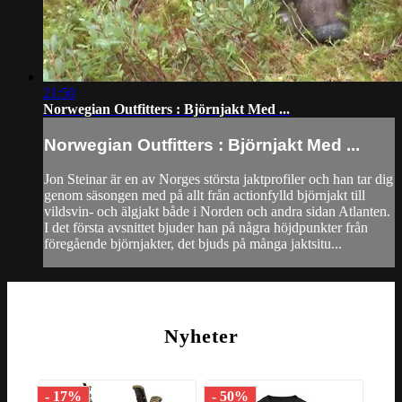
21:50
Norwegian Outfitters : Björnjakt Med ...
Norwegian Outfitters : Björnjakt Med ...
Jon Steinar är en av Norges största jaktprofiler och han tar dig
genom säsongen med på allt från actionfylld björnjakt till
vildsvin- och älgjakt både i Norden och andra sidan Atlanten.
I det första avsnittet bjuder han på några höjdpunkter från
föregående björnjakter, det bjuds på många jaktsitu...
Nyheter
- 17%
- 50%
- 6