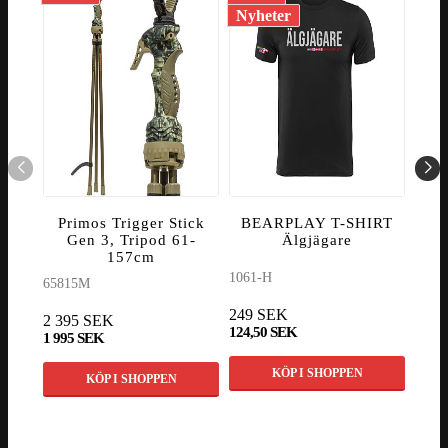
Nyheter
Nyh
Primos Trigger Stick
BEARPLAY T-SHIRT
Gen 3, Tripod 61-
Älgjägare
PO
157cm
1061-H
1173
65815M
249 SEK
329
2 395 SEK
124,50 SEK
132 
1 995 SEK
KÖP I SHOPPEN
KÖP I SHOPPEN