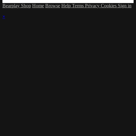
Bearplay Shop
Home
Browse
Help
Terms
Privacy
Cookies
Sign in
×