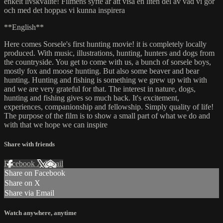
enkelt livskvalite! Filmens syfte är att visa en liten del av vad vi gör
och med det hoppas vi kunna inspirera
**English**
Here comes Sorsele's first hunting movie! it is completely locally
produced. With music, illustrations, hunting, hunters and dogs from
the countryside. You get to come with us, a bunch of sorsele boys,
mostly fox and moose hunting. But also some beaver and bear
hunting. Hunting and fishing is something we grew up with with
and we are very grateful for that. The interest in nature, dogs,
hunting and fishing gives so much back. It's excitement,
experiences, companionship and fellowship. Simply quality of life!
The purpose of the film is to show a small part of what we do and
with that we hope we can inspire
Share with friends
Facebook
X
Email
Share on Facebook
Share on X
Share via Email
Watch anywhere, anytime