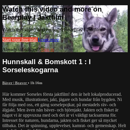
Watch this video and more on
Bearplay | Jaktfilm
Watch this video and more on Bearplay | Jaktfilm
Start your free trial
Learn more
Already subscribed?
Sign in
Hunnskall & Bomskott 1 : I
Sorseleskogarna
Bäver | Beaver
• 1h 16m
Här kommer Sorseles första jaktfilm! den är helt lokalproducerad.
Med musik, illustrationer, jakt, jägare och hundar från bygden. Ni
får följa med oss, ett gäng sorselepojkar, på mestadels räv- och
älgjakt. Men även nån bäver- och björnjakt. Jakten och fisket är
något vi är uppvuxna med och det är vi väldigt tacksamma för.
Intresset för naturen, hundarna, jakten och fisket ger så mycket
tillbaka. Det är spänning, upplevelser, kamrat- och gemenskap. Helt