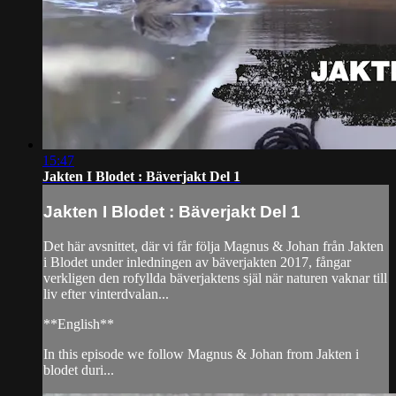
15:47
Jakten I Blodet : Bäverjakt Del 1
Jakten I Blodet : Bäverjakt Del 1
Det här avsnittet, där vi får följa Magnus & Johan från Jakten
i Blodet under inledningen av bäverjakten 2017, fångar
verkligen den rofyllda bäverjaktens själ när naturen vaknar till
liv efter vinterdvalan...
**English**
In this episode we follow Magnus & Johan from Jakten i
blodet duri...