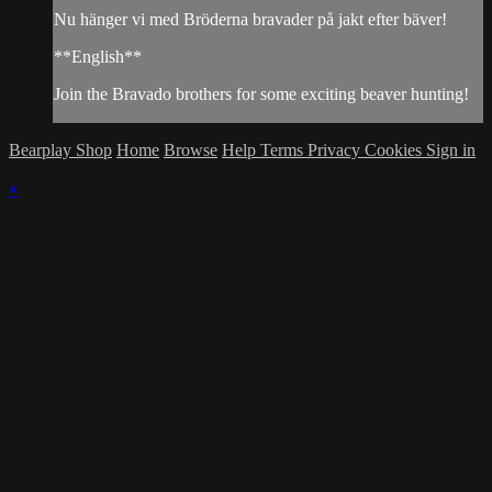
Nu hänger vi med Bröderna bravader på jakt efter bäver!
**English**
Join the Bravado brothers for some exciting beaver hunting!
Bearplay Shop
Home
Browse
Help
Terms
Privacy
Cookies
Sign in
×