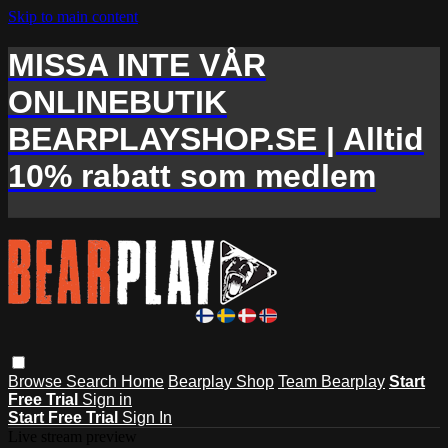
Skip to main content
MISSA INTE VÅR
ONLINEBUTIK
BEARPLAYSHOP.SE | Alltid
10% rabatt som medlem
Browse
Search
Home
Bearplay Shop
Team Bearplay
Start
Free Trial
Sign in
Start Free Trial
Sign In
Live stream preview