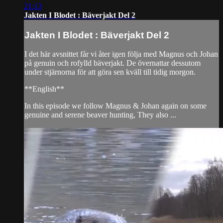
21:13
Jakten I Blodet : Bäverjakt Del 2
Jakten I Blodet : Bäverjakt Del 2
I det här avsnittet får vi åter igen följa med Magnus och Johan
på genuin och rofylld bäverjakt. De övernattar dessutom
under stjärnorna för att göra sen kväll till tidig morgon.
**English**
In this episode we follow Magnus & Johan again on some
genuine and serene beaver hunting, They also ...