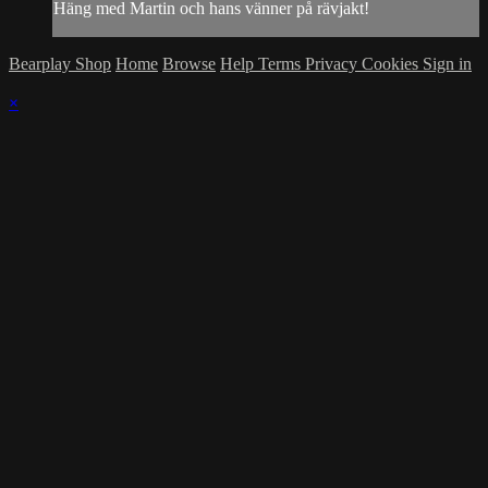
Häng med Martin och hans vänner på rävjakt!
Bearplay Shop
Home
Browse
Help
Terms
Privacy
Cookies
Sign in
×