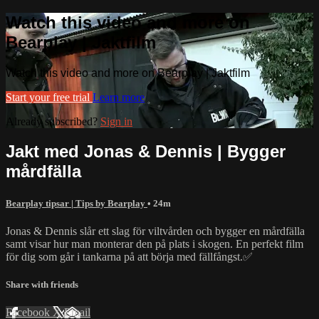
Watch this video and more on
Bearplay | Jaktfilm
Watch this video and more on Bearplay | Jaktfilm
Start your free trial
Learn more
Already subscribed?
Sign in
Jakt med Jonas & Dennis | Bygger
mårdfälla
Bearplay tipsar | Tips by Bearplay
• 24m
Jonas & Dennis slår ett slag för viltvården och bygger en mårdfälla
samt visar hur man monterar den på plats i skogen. En perfekt film
för dig som går i tankarna på att börja med fällfångst.✅
Share with friends
Facebook
X
Email