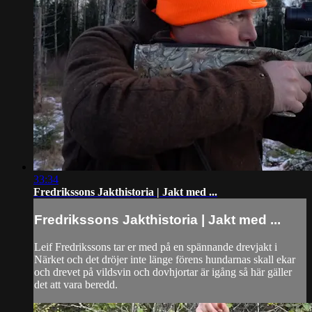
33:34
Fredrikssons Jakthistoria | Jakt med ...
Fredrikssons Jakthistoria | Jakt med ...
Leif Fredrikssons tar er med på en spännande drevjakt i
Närket och det dröjer inte länge förens hundarnas skall ekar
och drevet på vildsvin och dovhjortar är igång så här gäller
det att vara beredd.