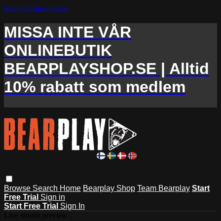
Skip to main content
MISSA INTE VÅR
ONLINEBUTIK
BEARPLAYSHOP.SE | Alltid
10% rabatt som medlem
Browse
Search
Home
Bearplay Shop
Team Bearplay
Start
Free Trial
Sign in
Start Free Trial
Sign In
Live stream preview