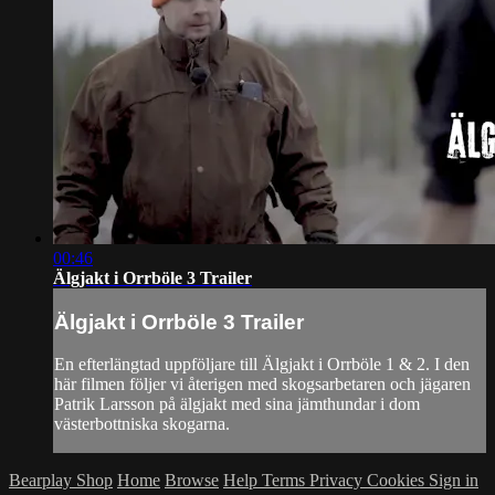
00:46
Älgjakt i Orrböle 3 Trailer
Älgjakt i Orrböle 3 Trailer
En efterlängtad uppföljare till Älgjakt i Orrböle 1 & 2. I den
här filmen följer vi återigen med skogsarbetaren och jägaren
Patrik Larsson på älgjakt med sina jämthundar i dom
västerbottniska skogarna.
Bearplay Shop
Home
Browse
Help
Terms
Privacy
Cookies
Sign in