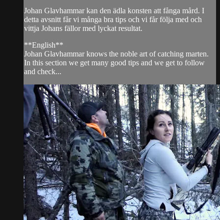
Johan Glavhammar kan den ädla konsten att fånga mård. I
detta avsnitt får vi många bra tips och vi får följa med och
vittja Johans fällor med lyckat resultat.
**English**
Johan Glavhammar knows the noble art of catching marten.
In this section we get many good tips and we get to follow
and check...