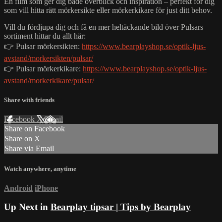
En film som ger dig både överblick och inspiration – perfekt för dig
som vill hitta rätt mörkersikte eller mörkerkikare för just ditt behov.
Vill du fördjupa dig och få en mer heltäckande bild över Pulsars
sortiment hittar du allt här:
👉 Pulsar mörkersikten:
https://www.bearplayshop.se/optik-ljus-
avstand/morkersikten/pulsar/
👉 Pulsar mörkerkikare:
https://www.bearplayshop.se/optik-ljus-
avstand/morkerkikare/pulsar/
Share with friends
Facebook
X
Email
Share on Facebook
Share on X
Share via Email
Watch anywhere, anytime
Android
iPhone
Up Next in
Bearplay tipsar | Tips by Bearplay