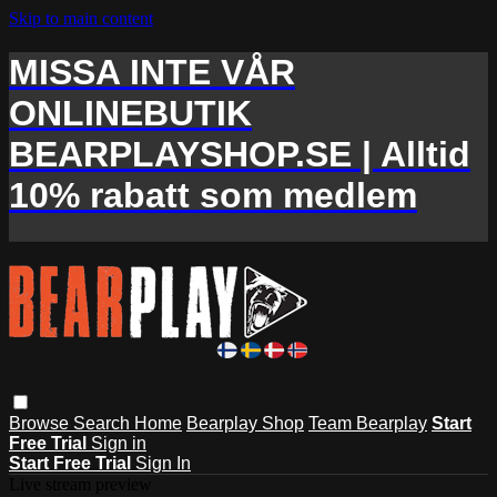
Skip to main content
MISSA INTE VÅR
ONLINEBUTIK
BEARPLAYSHOP.SE | Alltid
10% rabatt som medlem
Browse
Search
Home
Bearplay Shop
Team Bearplay
Start
Free Trial
Sign in
Start Free Trial
Sign In
Live stream preview