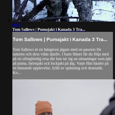
00:50
Tom Sallows | Pumajakt i Kanada 3 Tra...
Tom Sallows | Pumajakt i Kanada 3 Tra...
Tom Sallows är en hängiven jägare med en passion för
naturen och dess vilda djurliv. I hans filmer får du följa med
på en oförglömlig resa där han tar sig an utmaningar som jakt
på puma, björnjakt och lockjakt på älg. Varje film bjuder på
en hisnande upplevelse, fylld av spänning och dramatik.
Ko...