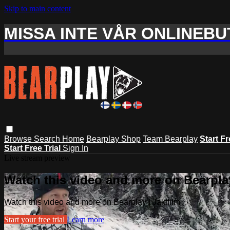
Skip to main content
MISSA INTE VÅR ONLINEBUT
Browse
Search
Home
Bearplay Shop
Team Bearplay
Start Fr
Start Free Trial
Sign In
Live stream preview
Watch this video and more on Bearplay
Watch this video and more on Bearplay | Jaktfilm
Start your free trial
Learn more