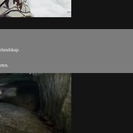
rlandskap.
rten.