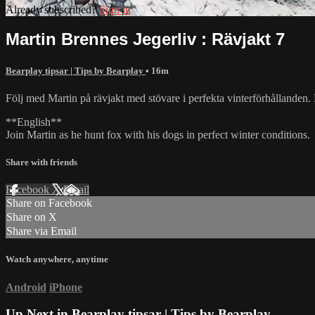
Already subscribed?
Sign in
Martin Brennes Jegerliv : Rävjakt 7
Bearplay tipsar | Tips by Bearplay
• 16m
Följ med Martin på rävjakt med stövare i perfekta vinterförhållanden. 
**English**
Join Martin as he hunt fox with his dogs in perfect winter conditions.
Share with friends
Facebook
X
Email
Share on Facebook
Share on X
Share via Email
Watch anywhere, anytime
Android
iPhone
Up Next in
Bearplay tipsar | Tips by Bearplay