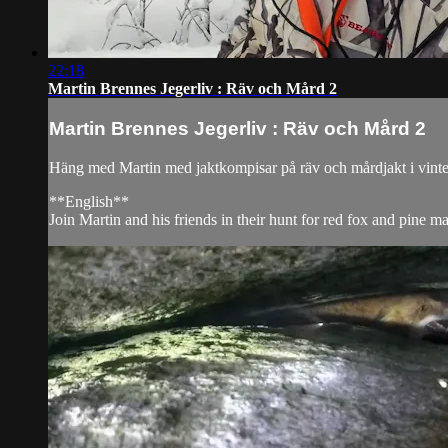
22:18
Martin Brennes Jegerliv : Räv och Mård 2
Martin Brennes Jegerliv : Räv och Mård 2
Häng med Martin med jaktkompisar på räv och mårdjakt i vinte
**English**
Join Martin and his friends in their hunt for red fox and pine ma