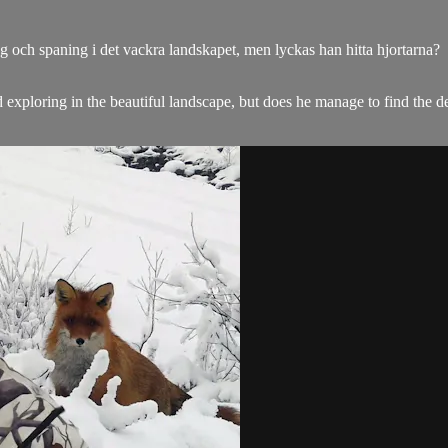
g och spaning i det vackra landskapet, men lyckas han hitta hjortarna?
 exploring in the beautiful landscape, but does he manage to find the d