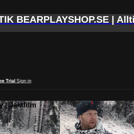
IK BEARPLAYSHOP.SE | Allti
ee Trial
Sign in
 | Jaktfilm