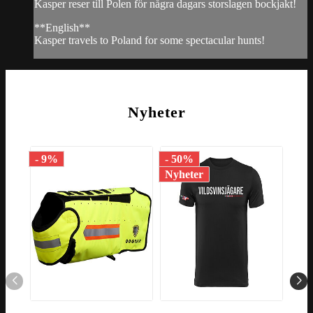
Kasper reser till Polen för några dagars storslagen bockjakt!
**English**
Kasper travels to Poland for some spectacular hunts!
Nyheter
- 9%
- 50%
- 7
Nyheter