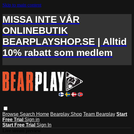
Skip to main content
MISSA INTE VÅR
ONLINEBUTIK
BEARPLAYSHOP.SE | Alltid
10% rabatt som medlem
Browse
Search
Home
Bearplay Shop
Team Bearplay
Start
Free Trial
Sign in
Start Free Trial
Sign In
Live stream preview