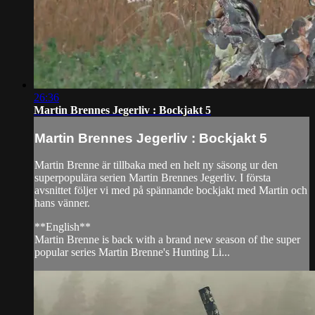
26:36
Martin Brennes Jegerliv : Bockjakt 5
Martin Brennes Jegerliv : Bockjakt 5
Martin Brenne är tillbaka med en helt ny säsong ur den
superpopulära serien Martin Brennes Jegerliv. I första
avsnittet följer vi med på spännande bockjakt med Martin och
hans vänner.
**English**
Martin Brenne is back with a brand new season of the super
popular series Martin Brenne's Hunting Li...