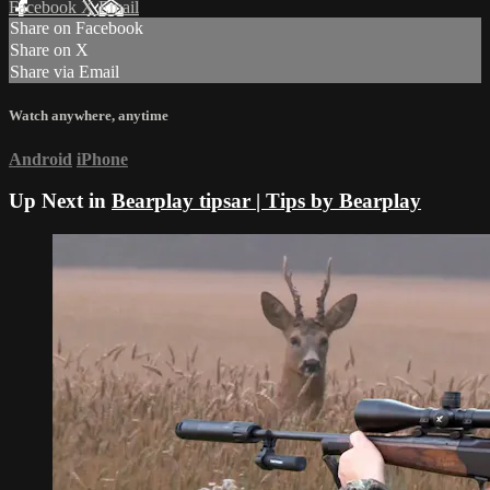
Facebook
X
Email
Share on Facebook
Share on X
Share via Email
Watch anywhere, anytime
Android
iPhone
Up Next in
Bearplay tipsar | Tips by Bearplay