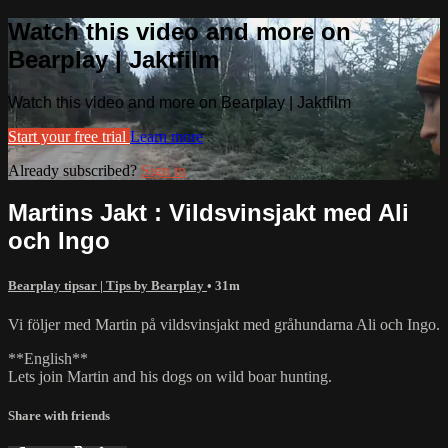
Watch this video and more on
Bearplay | Jaktfilm
Watch this video and more on Bearplay | Jaktfilm
Start your free trial
Learn more
Already subscribed?
Sign in
Martins Jakt : Vildsvinsjakt med Ali
och Ingo
Bearplay tipsar | Tips by Bearplay
• 31m
Vi följer med Martin på vildsvinsjakt med gråhundarna Ali och Ingo.
**English**
Lets join Martin and his dogs on wild boar hunting.
Share with friends