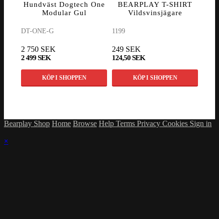
Hundväst Dogtech One
BEARPLAY T-SHIRT
Lo
Modular Gul
Vildsvinsjägare
S
DT-ONE-G
1199
5902
2 750 SEK
249 SEK
215
2 499 SEK
124,50 SEK
199 
KÖP I SHOPPEN
KÖP I SHOPPEN
Bearplay Shop
Home
Browse
Help
Terms
Privacy
Cookies
Sign in
×