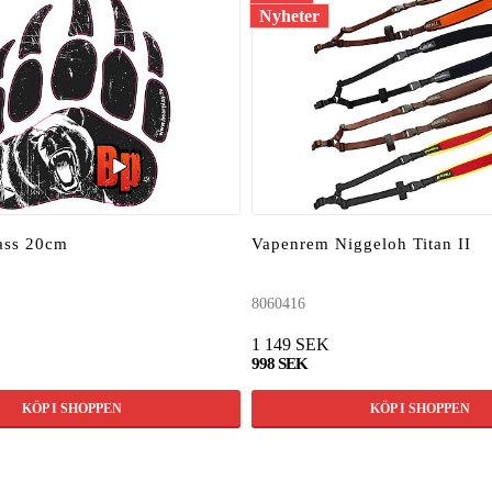
Nyheter
tass 20cm
Vapenrem Niggeloh Titan II
8060416
1 149 SEK
998 SEK
KÖP I SHOPPEN
KÖP I SHOPPEN