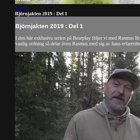
51:06
Björnjakten 2019 : Del 1
Björnjakten 2019 : Del 1
I den här exklusiva serien på Bearplay följer vi med Rasmus Bo
vanlig ordning så delar även Rasmus med sig av hans erfarenhet 