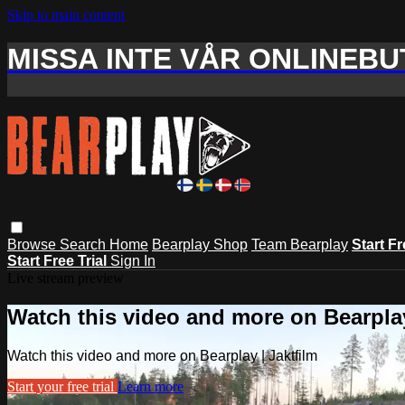
Skip to main content
MISSA INTE VÅR ONLINEBUT
Browse
Search
Home
Bearplay Shop
Team Bearplay
Start Fr
Start Free Trial
Sign In
Live stream preview
Watch this video and more on Bearplay
Watch this video and more on Bearplay | Jaktfilm
Start your free trial
Learn more