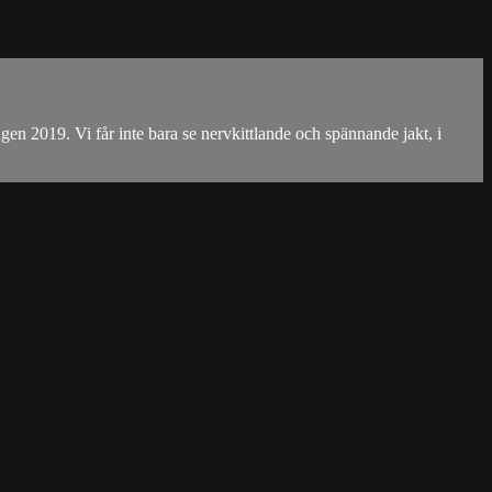
n 2019. Vi får inte bara se nervkittlande och spännande jakt, i