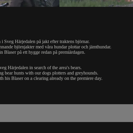
 Sveg Härjedalen på jakt efter traktens björnar.
nnande björnjakter med våra hundar plottar och jämthundar.
 sin Blaser på ett hygge redan på premiärdagen.
g Härjedalen in search of the area's bears.
ing bear hunts with our dogs plotters and greyhounds.
ith his Blaser on a clearing already on the premiere day.