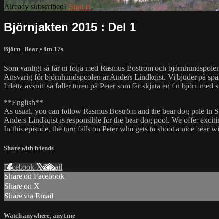
Already subscribed?
Sign in
Björnjakten 2015 : Del 1
Björn | Bear
• 8m 17s
Som vanligt så får ni följa med Rasmus Boström och björnhundspolen i
Ansvarig för björnhundspoolen är Anders Lindkqist. Vi bjuder på spä
I detta avsnitt så faller turen på Peter som får skjuta en fin björn med
**English**
As usual, you can follow Rasmus Boström and the bear dog pole in Sve
Anders Lindkqist is responsible for the bear dog pool. We offer excit
In this episode, the turn falls on Peter who gets to shoot a nice bear w
Share with friends
Facebook
X
Email
Share on Facebook
Share on X
Share via Email
Watch anywhere, anytime