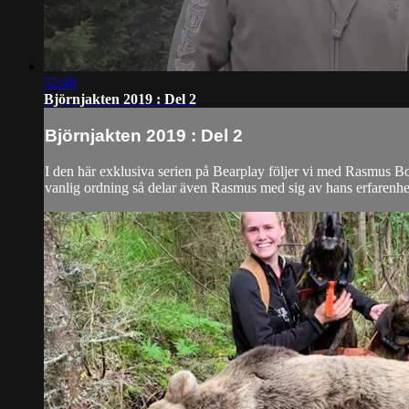
52:48
Björnjakten 2019 : Del 2
Björnjakten 2019 : Del 2
I den här exklusiva serien på Bearplay följer vi med Rasmus Bo
vanlig ordning så delar även Rasmus med sig av hans erfarenhet 