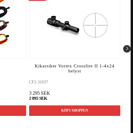
Kikarsikte Vortex Crossfire II 1-4x24
K
belyst
CF2-31037
CF2-
3 295 SEK
3 49
2 895 SEK
2 99
KÖP I SHOPPEN