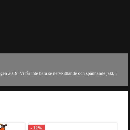
n 2019. Vi får inte bara se nervkittlande och spännande jakt, i
- 12%
- 1