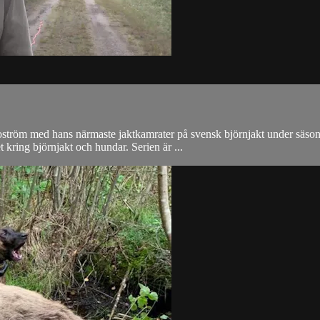
ström med hans närmaste jaktkamrater på svensk björnjakt under säsonge
kring björnjakt och hundar. Serien är ...