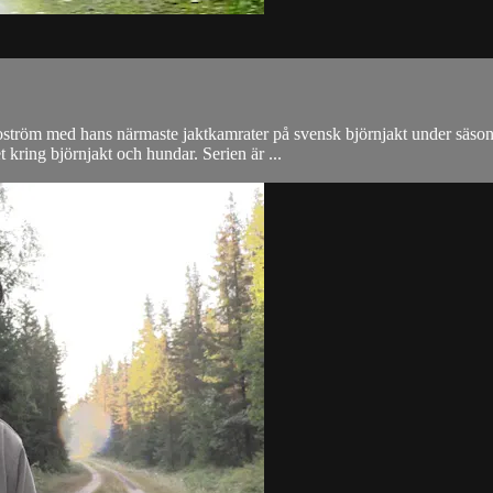
ström med hans närmaste jaktkamrater på svensk björnjakt under säsonge
kring björnjakt och hundar. Serien är ...