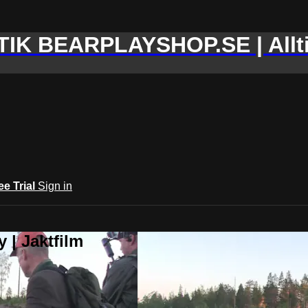
IK BEARPLAYSHOP.SE | Allti
ee Trial
Sign in
 | Jaktfilm