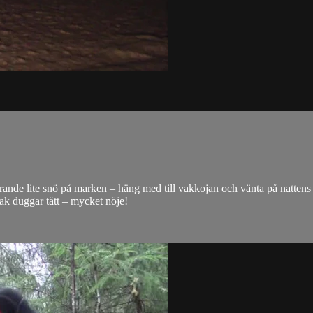
tfarande lite snö på marken – häng med till vakkojan och vänta på natte
ak duggar tätt – mycket nöje!