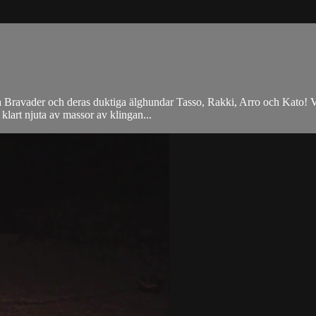
avader och deras duktiga älghundar Tasso, Rakki, Arro och Kato! Vi får
 klart njuta av massor av klingan...