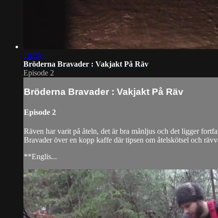
16:08
Bröderna Bravader : Vakjakt På Räv
Episode 2
Bröderna Bravader : Vakjakt På Räv
Episode 2
Räven har varit på åteln, det är bra månljus och det ligger for
Bravader över en kopp kaffe där tipsen om åtelskötsel och rävv
**Englis...