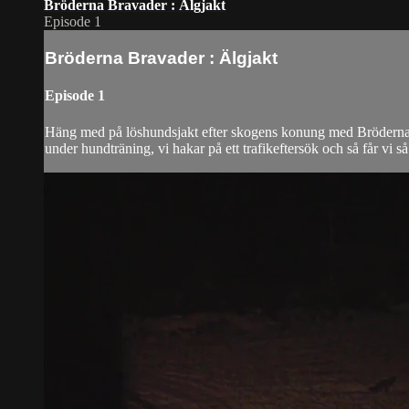
Bröderna Bravader : Älgjakt
Episode 1
Bröderna Bravader : Älgjakt
Episode 1
Häng med på löshundsjakt efter skogens konung med Bröderna Br
under hundträning, vi hakar på ett trafikeftersök och så får vi så