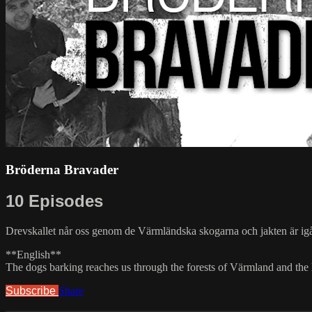
Bröderna Bravader
10 Episodes
Drevskallet når oss genom de Värmländska skogarna och jakten är igång! 
**English**
The dogs barking reaches us through the forests of Värmland and the hun
Subscribe
Share