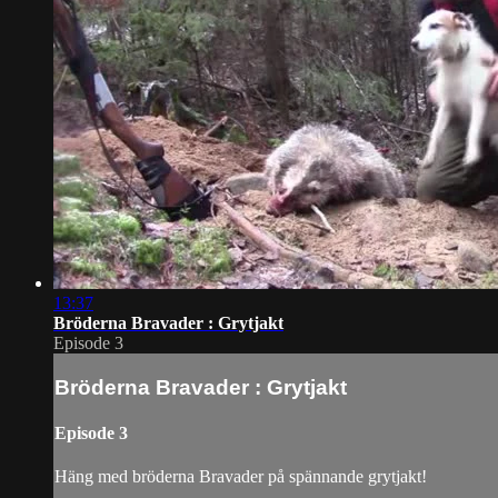
13:37
Bröderna Bravader : Grytjakt
Episode 3
Bröderna Bravader : Grytjakt
Episode 3
Häng med bröderna Bravader på spännande grytjakt!