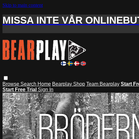
Skip to main content
MISSA INTE VÅR ONLINEBUT
Browse
Search
Home
Bearplay Shop
Team Bearplay
Start Fr
Start Free Trial
Sign In