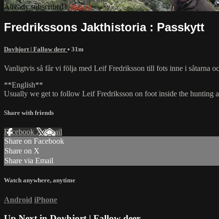
Already subscribed?
Sign in
Fredrikssons Jakthistoria : Passkytt
Dovhjort | Fallow deer
• 31m
Vanligtvis så får vi följa med Leif Fredriksson till fots inne i såtarna o
**English**
Usually we get to follow Leif Fredriksson on foot inside the hunting a
Share with friends
Facebook
X
Email
Share on Facebook
Share on X
Share via Email
Watch anywhere, anytime
Android
iPhone
Up Next in
Dovhjort | Fallow deer