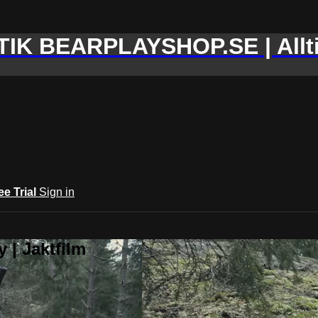
IK BEARPLAYSHOP.SE | Allti
ee Trial
Sign in
 | Jaktfilm