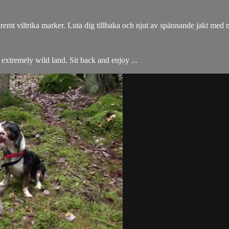
extremt viltrika marker. Luta dig tillbaka och njut av spännande jakt me
 extremely wild land. Sit back and enjoy ...