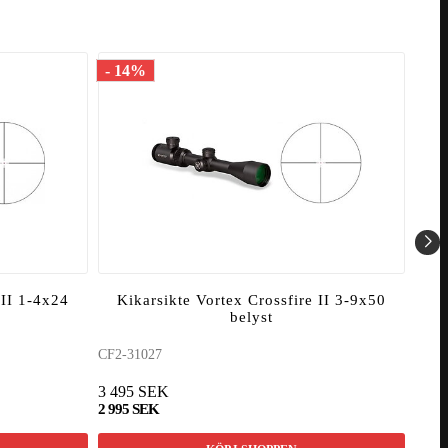
- 14%
- 1
 II 1-4x24
Kikarsikte Vortex Crossfire II 3-9x50
Pr
belyst
CF2-31027
6581
3 495 SEK
2 39
2 995 SEK
1 99