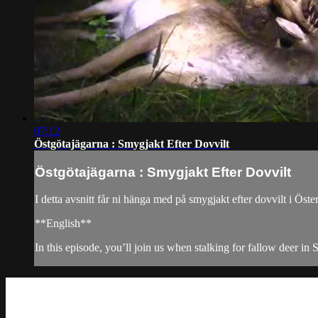
07:12
Östgötajägarna : Smygjakt Efter Dovvilt
Östgötajägarna : Smygjakt Efter Dovvilt
I detta avsnitt får ni hänga med på smygjakt efter dovvilt i Öste
**English**
In this episode, you’ll join us when stalking for fallow deer in