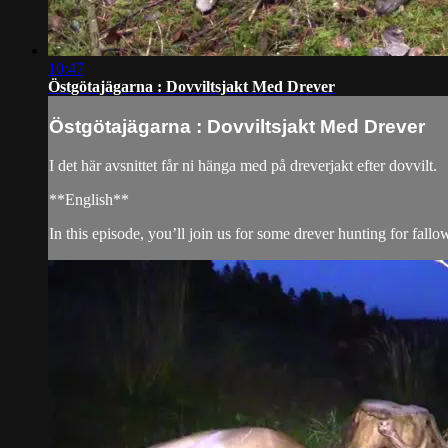
10:47
Östgötajägarna : Dovviltsjakt Med Drever
Östgötajägarna : Dovviltsjakt Med Drever
I det här avsnittet får ni hänga med på dreverjakt efter dovvilt.
**English**
In this episode, you’ll join us for some drever hunting for fallo