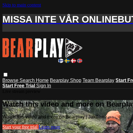
Skip to main content
MISSA INTE VÅR ONLINEBUT
Browse
Search
Home
Bearplay Shop
Team Bearplay
Start Fr
Start Free Trial
Sign In
Live stream preview
Watch this video and more on Bearplay
Watch this video and more on Bearplay | Jaktfilm
Start your free trial
Learn more