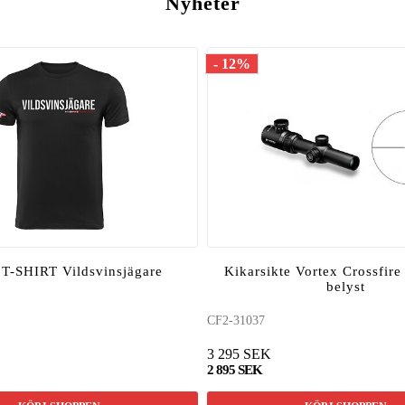
Nyheter
- 12%
-SHIRT Vildsvinsjägare
Kikarsikte Vortex Crossfire
belyst
CF2-31037
3 295 SEK
2 895 SEK