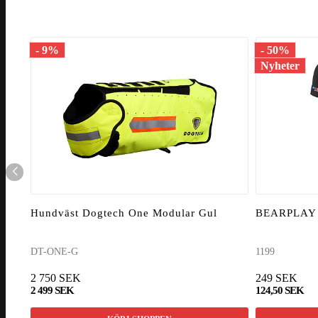
- 9%
- 50%
Nyheter
Hundväst Dogtech One Modular Gul
BEARPLAY T
DT-ONE-G
1199
2 750 SEK
249 SEK
2 499 SEK
124,50 SEK