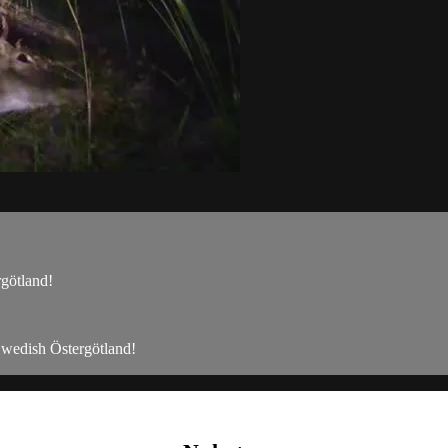
rgötland!
 Swedish Östergötland!