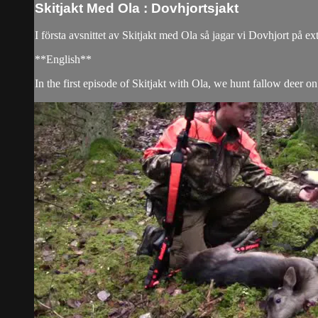
Skitjakt Med Ola : Dovhjortsjakt
I första avsnittet av Skitjakt med Ola så jagar vi Dovhjort på 
**English**
In the first episode of Skitjakt with Ola, we hunt fallow deer on