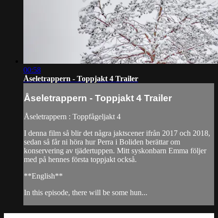
00:58
Åseletrappern - Toppjakt 4 Trailer
Åseletrappern - Toppjakt 4 Trailer
Åseletrappern : Toppfågeljakt 4
I denna film så blir det några jaktscener ifrån 2017 och 2018,
sedan så får ni höra hur Perra i Boliden berättar om
konservering av tjädertuppen. Mitt syskonbarn Emma följer
med på hennes första toppjakt också.
**English**
In this episode, there will be some hun...