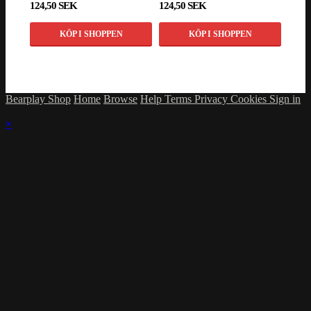
124,50 SEK
124,50 SEK
124,
KÖP I SHOPPEN
KÖP I SHOPPEN
Bearplay Shop
Home
Browse
Help
Terms
Privacy
Cookies
Sign in
×