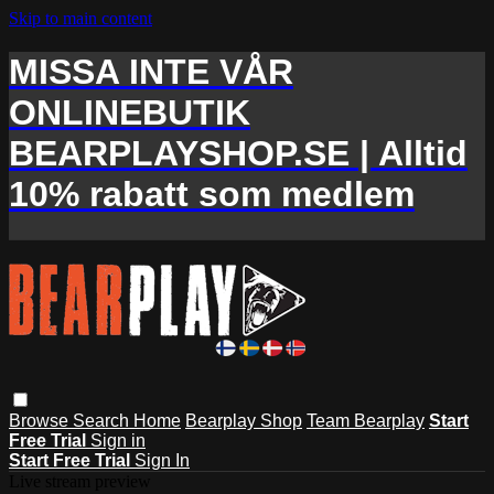
Skip to main content
MISSA INTE VÅR
ONLINEBUTIK
BEARPLAYSHOP.SE | Alltid
10% rabatt som medlem
Browse
Search
Home
Bearplay Shop
Team Bearplay
Start
Free Trial
Sign in
Start Free Trial
Sign In
Live stream preview