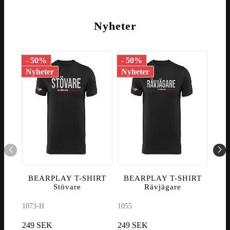
Nyheter
- 50%
- 50%
- 5
Nyheter
Nyheter
Nyh
BEARPLAY T-SHIRT
BEARPLAY T-SHIRT
BE
Stövare
Rävjägare
1073-H
1055
1067
249 SEK
249 SEK
249