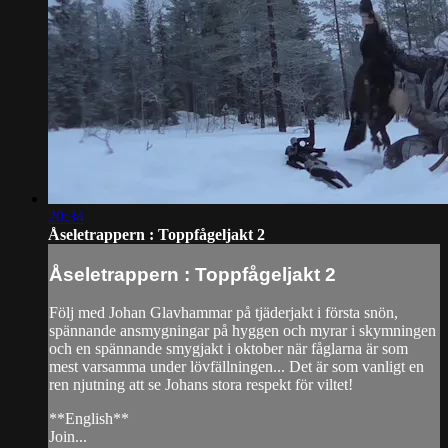
20:34
Åseletrappern : Toppfågeljakt 2
Åseletrappern : Toppfågeljakt 2
Följ med Johan Glavhammar på tjäderjakt i första snön,
spännande ansmygningar på hyggen och myrar i skymningen
och en spännande smygjakt i oktober när fåglarna är som
mest varsamma under lövfällningen... Det är som vanligt en
ren njutning att se Johans stora respekt för viltet!
**English**
Join...