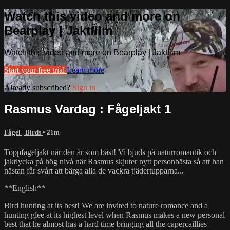
Watch this video and more on
Bearplay | Jaktfilm
Watch this video and more on Bearplay | Jaktfilm
Start your free trial
Learn more
Already subscribed?
Sign in
Rasmus Vardag : Fågeljakt 1
Fågel | Birds
• 21m
Toppfågeljakt när den är som bäst! Vi bjuds på naturromantik och
jaktlycka på hög nivå när Rasmus skjuter nytt personbästa så att han
nästan får svårt att bärga alla de vackra tjädertupparna...
**English**
Bird hunting at its best! We are invited to nature romance and a
hunting glee at its highest level when Rasmus makes a new personal
best that he almost has a hard time bringing all the capercaillies