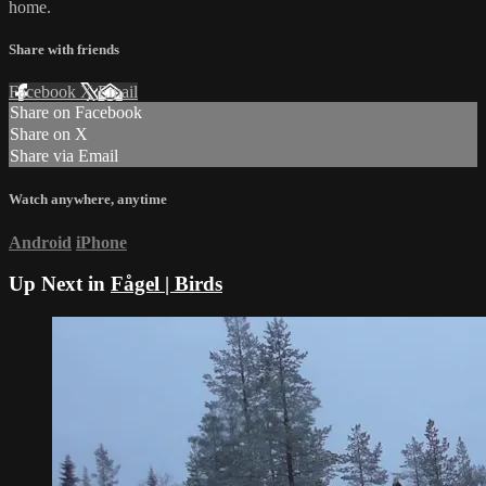
home.
Share with friends
Facebook
X
Email
Share on Facebook
Share on X
Share via Email
Watch anywhere, anytime
Android
iPhone
Up Next in
Fågel | Birds