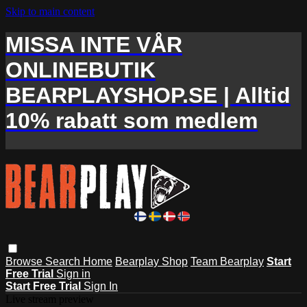
Skip to main content
MISSA INTE VÅR
ONLINEBUTIK
BEARPLAYSHOP.SE | Alltid
10% rabatt som medlem
Browse
Search
Home
Bearplay Shop
Team Bearplay
Start
Free Trial
Sign in
Start Free Trial
Sign In
Live stream preview