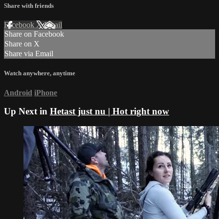
Share with friends
Facebook
X
Email
Share on Facebook
Share on X
Share via Email
Watch anywhere, anytime
Android
iPhone
Up Next in
Hetast just nu | Hot right now