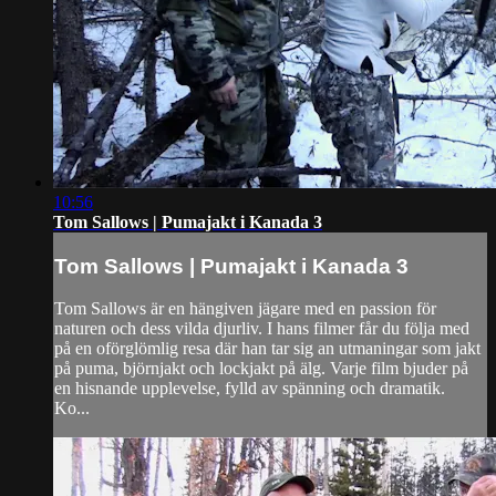
10:56
Tom Sallows | Pumajakt i Kanada 3
Tom Sallows | Pumajakt i Kanada 3
Tom Sallows är en hängiven jägare med en passion för
naturen och dess vilda djurliv. I hans filmer får du följa med
på en oförglömlig resa där han tar sig an utmaningar som jakt
på puma, björnjakt och lockjakt på älg. Varje film bjuder på
en hisnande upplevelse, fylld av spänning och dramatik.
Ko...