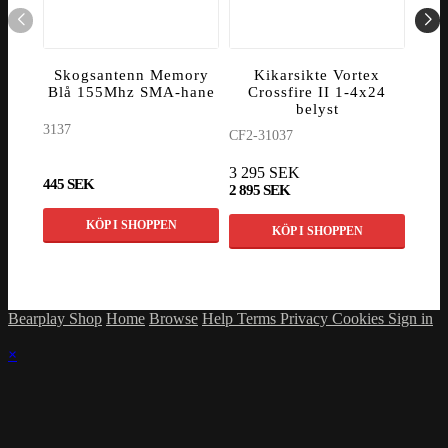
Skogsantenn Memory
Kikarsikte Vortex
K
Blå 155Mhz SMA-hane
Crossfire II 1-4x24
C
belyst
3137
CF2-31037
CF2-
3 295 SEK
3 49
445 SEK
2 895 SEK
2 99
KÖP I SHOPPEN
KÖP I SHOPPEN
Bearplay Shop
Home
Browse
Help
Terms
Privacy
Cookies
Sign in
×