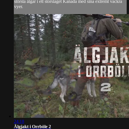
största älgar i ett storslaget Kanada med sina extremt vackra
vyer.
24:18
Älgjakt i Orrböle 2