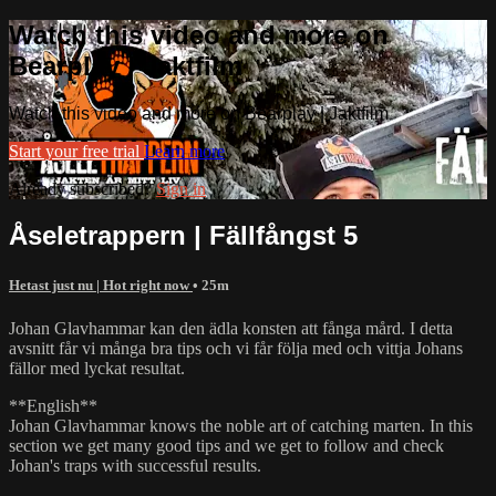
Watch this video and more on
Bearplay | Jaktfilm
Watch this video and more on Bearplay | Jaktfilm
Start your free trial
Learn more
Already subscribed?
Sign in
Åseletrappern | Fällfångst 5
Hetast just nu | Hot right now
• 25m
Johan Glavhammar kan den ädla konsten att fånga mård. I detta
avsnitt får vi många bra tips och vi får följa med och vittja Johans
fällor med lyckat resultat.
**English**
Johan Glavhammar knows the noble art of catching marten. In this
section we get many good tips and we get to follow and check
Johan's traps with successful results.