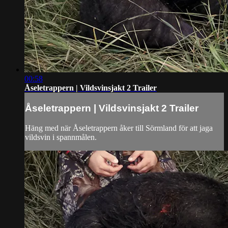
00:58
Åseletrappern | Vildsvinsjakt 2 Trailer
Åseletrappern | Vildsvinsjakt 2 Trailer
Häng med när Åseletrappern åker till Sörmland för att jaga
vildsvin i spannmålen.