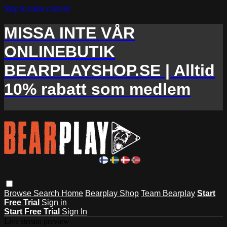
Skip to main content
MISSA INTE VÅR
ONLINEBUTIK
BEARPLAYSHOP.SE | Alltid
10% rabatt som medlem
Browse
Search
Home
Bearplay Shop
Team Bearplay
Start
Free Trial
Sign in
Start Free Trial
Sign In
Live stream preview