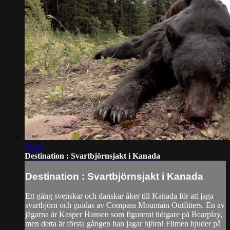
32:41
Destination : Svartbjörnsjakt i Kanada
Destination : Svartbjörnsjakt i Kanada
Ett gäng svenskar och danskar åker till Kanada för att jaga
svartbjörn och guidas av Compass Mountain Outfitters. En av
jägarna är Kasper Hansen som figurerat tidigare på Bearplay,
men detta är första gången han jagar björn! Filmen bjuder på