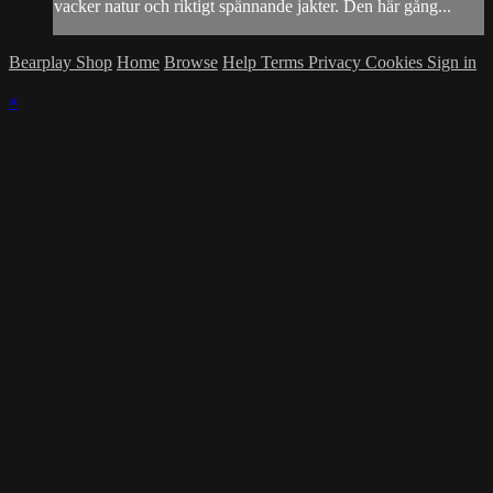
vacker natur och riktigt spännande jakter. Den här gång...
Bearplay Shop
Home
Browse
Help
Terms
Privacy
Cookies
Sign in
×