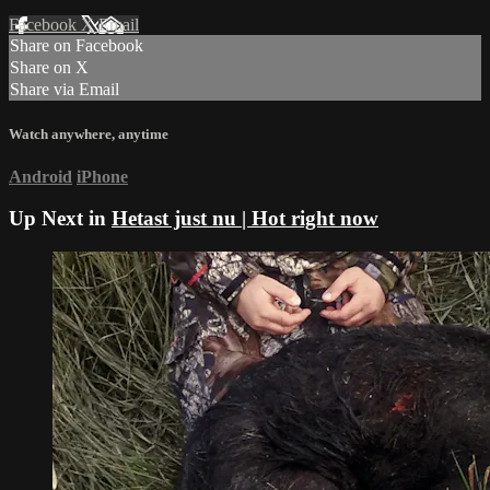
Facebook
X
Email
Share on Facebook
Share on X
Share via Email
Watch anywhere, anytime
Android
iPhone
Up Next in
Hetast just nu | Hot right now