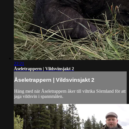
22:21
Åseletrappern | Vildsvinsjakt 2
Åseletrappern | Vildsvinsjakt 2
Häng med när Åseletrappern åker till viltrika Sörmland för att
jaga vildsvin i spannmålen.