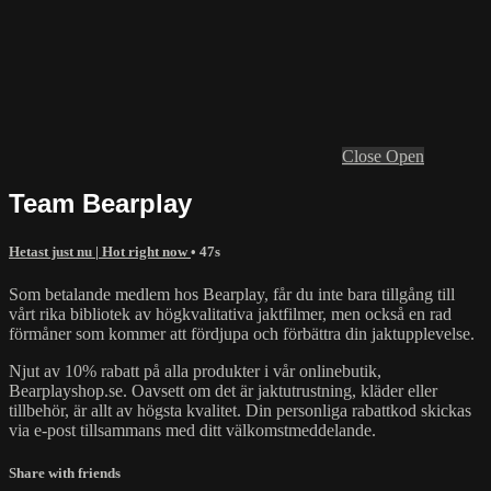
Close
Open
Team Bearplay
Hetast just nu | Hot right now
• 47s
Som betalande medlem hos Bearplay, får du inte bara tillgång till
vårt rika bibliotek av högkvalitativa jaktfilmer, men också en rad
förmåner som kommer att fördjupa och förbättra din jaktupplevelse.
Njut av 10% rabatt på alla produkter i vår onlinebutik,
Bearplayshop.se. Oavsett om det är jaktutrustning, kläder eller
tillbehör, är allt av högsta kvalitet. Din personliga rabattkod skickas
via e-post tillsammans med ditt välkomstmeddelande.
Share with friends