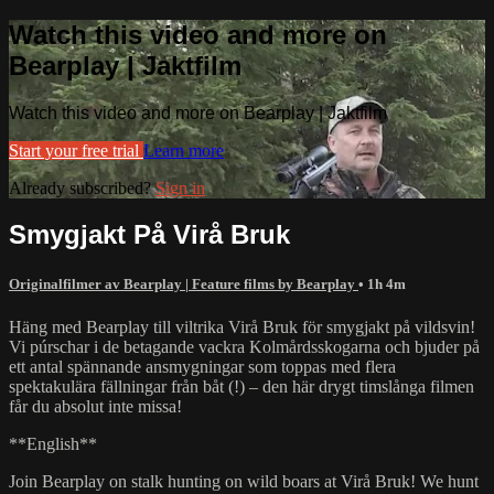
Watch this video and more on
Bearplay | Jaktfilm
Watch this video and more on Bearplay | Jaktfilm
Start your free trial
Learn more
Already subscribed?
Sign in
Smygjakt På Virå Bruk
Originalfilmer av Bearplay | Feature films by Bearplay
• 1h 4m
Häng med Bearplay till viltrika Virå Bruk för smygjakt på vildsvin!
Vi púrschar i de betagande vackra Kolmårdsskogarna och bjuder på
ett antal spännande ansmygningar som toppas med flera
spektakulära fällningar från båt (!) – den här drygt timslånga filmen
får du absolut inte missa!
**English**
Join Bearplay on stalk hunting on wild boars at Virå Bruk! We hunt