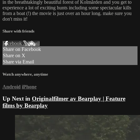
in the breathtakingly beautiful forest of Kolmården and you get to
experience a lot of exciting hunts including some spectacular kills
from a boat (!) the movie is just over an hour long. make sure you
don't miss it!
Share with friends
Facebook
X
Email
Share on Facebook
Share on X
Share via Email
Watch anywhere, anytime
Android
iPhone
Up Next in
Originalfilmer av Bearplay | Feature
films by Bearplay