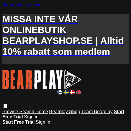
Skip to main content
MISSA INTE VÅR
ONLINEBUTIK
BEARPLAYSHOP.SE | Alltid
10% rabatt som medlem
Browse
Search
Home
Bearplay Shop
Team Bearplay
Start
Free Trial
Sign in
Start Free Trial
Sign In
Live stream preview