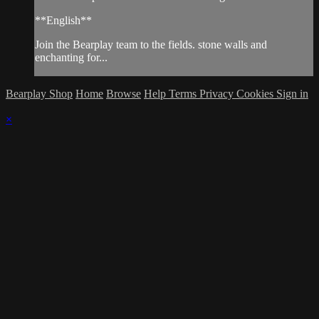
**English**
Join the Bearplay team to the fields. stone walls and
enchanting for...
Bearplay Shop
Home
Browse
Help
Terms
Privacy
Cookies
Sign in
×