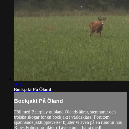
36:13
Bockjakt På Öland
Bockjakt På Öland
Följ med Bearplay ut bland Ölands åkrar, stenmurar och
trolska skogar för en bockjakt i världsklass! Förutom
spännande jaktupplevelser bjuder vi även på en rundtur hos
Ribes Fritidsprodukter i Tävelsrum – häng med!