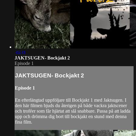
36:31
JAKTSUGEN- Bockjakt 2
Episode 1
JAKTSUGEN- Bockjakt 2
Episode 1
En efterlängtad uppföljare till Bockjakt 1 med Jaktsugen. I
den här filmen bjuds du återigen på både vackra jaktscener
och troféer som får hjärtat att slå snabbare. Passa på att ladda
upp och drömma dig bort till bockjakt en stund med denna
fina film.