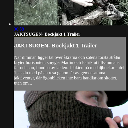
00:58
JAKTSUGEN- Bockjakt 1 Trailer
JAKTSUGEN- Bockjakt 1 Trailer
När dimman ligger tät över åkrarna och solens första strålar
bryter horisonten, smyger Martin och Patrik ut tillsammans –
far och son, bundna av jakten. I Jakten på medaljbockar – del
1 tas du med på en resa genom år av gemensamma
jaktäventyr, där ögonblicken inte bara handlar om skottet,
utan om...