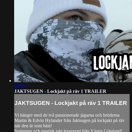
00:59
JAKTSUGEN - Lockjakt på räv 1 TRAILER
JAKTSUGEN - Lockjakt på räv 1 TRAILER
Vi hänger med de två passionerade jägarna och bröderna
Martin & Edvin Hylander från Jaktsugen på lockjakt på räv
när den är som bäst!
Spänning och magisk jakt levererad från Västra Götaland!