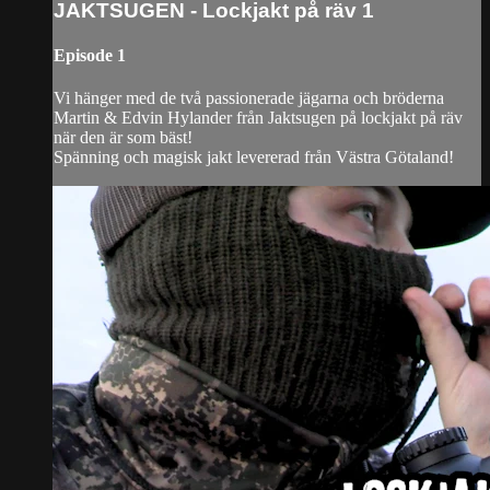
JAKTSUGEN - Lockjakt på räv 1
Episode 1
Vi hänger med de två passionerade jägarna och bröderna
Martin & Edvin Hylander från Jaktsugen på lockjakt på räv
när den är som bäst!
Spänning och magisk jakt levererad från Västra Götaland!