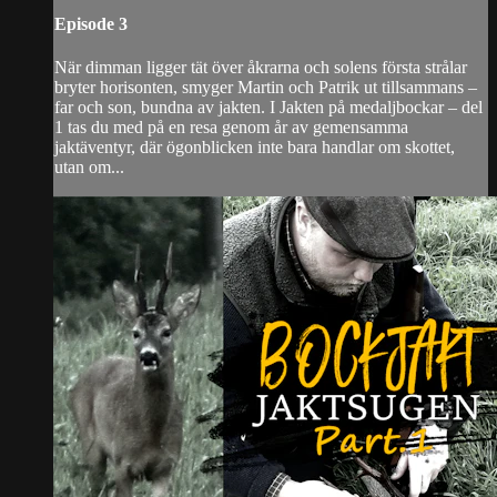
Episode 3
När dimman ligger tät över åkrarna och solens första strålar
bryter horisonten, smyger Martin och Patrik ut tillsammans –
far och son, bundna av jakten. I Jakten på medaljbockar – del
1 tas du med på en resa genom år av gemensamma
jaktäventyr, där ögonblicken inte bara handlar om skottet,
utan om...