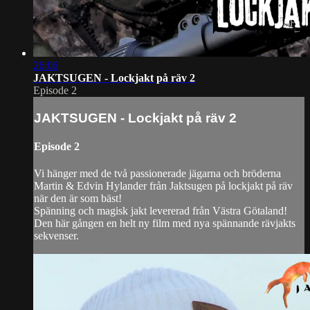
26:06
JAKTSUGEN - Lockjakt på räv 2
Episode 2
JAKTSUGEN - Lockjakt på räv 2
Episode 2
Vi hänger med de två passionerade jägarna och bröderna
Martin & Edvin Hylander från Jaktsugen på lockjakt på räv
när den är som bäst!
Spänning och magisk jakt levererad från Västra Götaland!
Den här gången en helt ny film med nya spännande rävjakts
sekvenser.