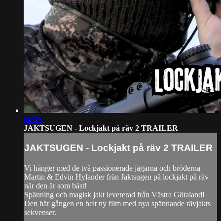
00:59
JAKTSUGEN - Lockjakt på räv 2 TRAILER
JAKTSUGEN - Lockjakt på räv 2 TRAILER
Vi hänger med de två passionerade jägarna och bröderna
Martin & Edvin Hylander från Jaktsugen på lockjakt på räv
när den är som bäst!
Spänning och magisk jakt levererad från Västra Götaland!
Den här gången en helt ny film med nya spännande rävjakts
sekvenser.