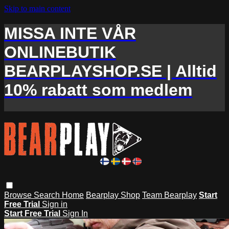
Skip to main content
MISSA INTE VÅR
ONLINEBUTIK
BEARPLAYSHOP.SE | Alltid
10% rabatt som medlem
Browse
Search
Home
Bearplay Shop
Team Bearplay
Start
Free Trial
Sign in
Start Free Trial
Sign In