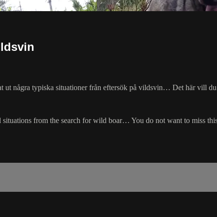
ildsvin
t ut några typiska situationer från eftersök på vildsvin… Det här vill du
al situations from the search for wild boar… You do not want to miss thi