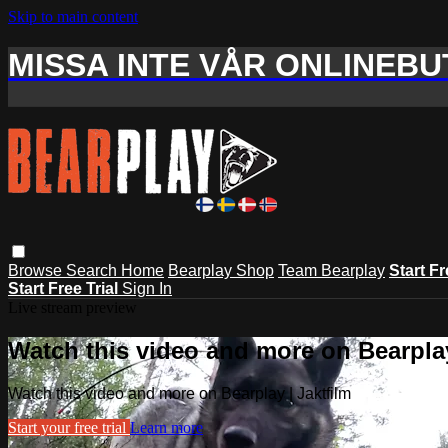
Skip to main content
MISSA INTE VÅR ONLINEBUT
Browse
Search
Home
Bearplay Shop
Team Bearplay
Start Fr
Start Free Trial
Sign In
Live stream preview
Watch this video and more on Bearplay
Watch this video and more on Bearplay | Jaktfilm
Start your free trial
Learn more