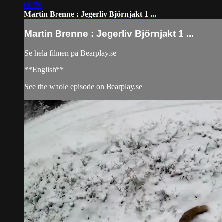
00:59
Martin Brenne : Jegerliv Björnjakt 1 ...
Martin Brenne : Jegerliv Björnjakt 1 ...
Se hela filmen på Bearplay.se
**English**
See the whole episode on Bearplay.se