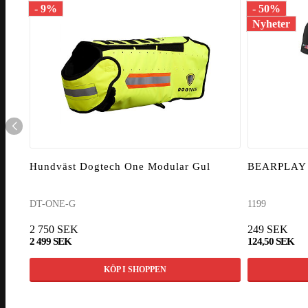
- 9%
- 50%
Nyheter
Hundväst Dogtech One Modular Gul
BEARPLAY T
DT-ONE-G
1199
2 750 SEK
249 SEK
2 499 SEK
124,50 SEK
KÖP I SHOPPEN