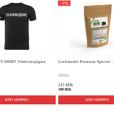
- 7%
-SHIRT Vildsvinsjägare
Lockmedel Premium Special - 
590283
215 SEK
199 SEK
KÖP I SHOPPEN
KÖP I SHOPPEN