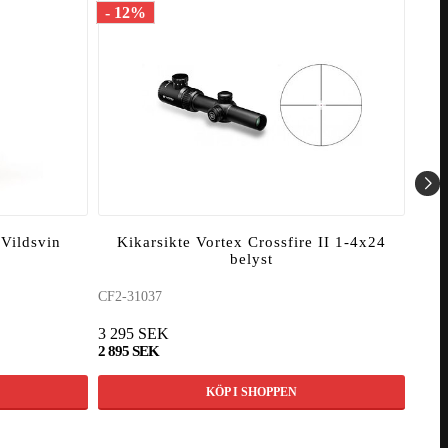
- 12%
- 1
Vildsvin
Kikarsikte Vortex Crossfire II 1-4x24
K
belyst
CF2-31037
CF2-
3 295 SEK
3 49
2 895 SEK
2 99
KÖP I SHOPPEN