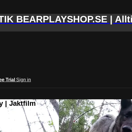
IK BEARPLAYSHOP.SE | Allti
ee Trial
Sign in
 | Jaktfilm