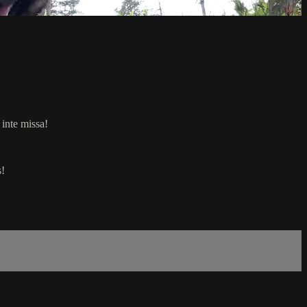
 inte missa!
s!