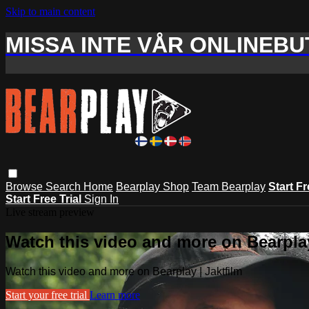
Skip to main content
MISSA INTE VÅR ONLINEBUT
Browse
Search
Home
Bearplay Shop
Team Bearplay
Start Fr
Start Free Trial
Sign In
Live stream preview
Watch this video and more on Bearplay
Watch this video and more on Bearplay | Jaktfilm
Start your free trial
Learn more