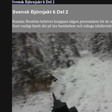
Svensk Björnjakt 6 Del 2
Svensk Björnjakt 6 Del 2
Rasmus Boström behöver knappast någon presentation för de som
Som vanligt bjuds det på bra hundarbete och många infallsvink