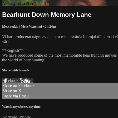
Already subscribed?
Sign in
Bearhunt Down Memory Lane
Mest sedda | Most Watched
• 2h 24m
Vi har producerat några av de mest minnesvärda björnjaktfilmerna i vär
värld.
**English**
We have produced some of the most memorable bear hunting movies in 
the world of bear hunting.
Share with friends
Facebook
X
Email
Share on Facebook
Share on X
Share via Email
Watch anywhere, anytime
Android
iPhone