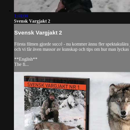
1:48:08
Svensk Vargjakt 2
Svensk Vargjakt 2
Första filmen gjorde succé - nu kommer ännu fler spektakulära
och vi får även massor av kunskap och tips om hur man lyckas
**English**
The fi...