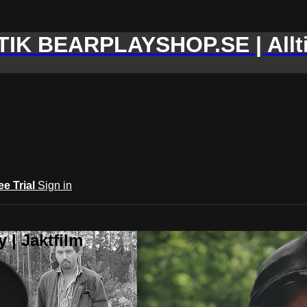
IK BEARPLAYSHOP.SE | Allti
ee Trial
Sign in
 | Jaktfilm