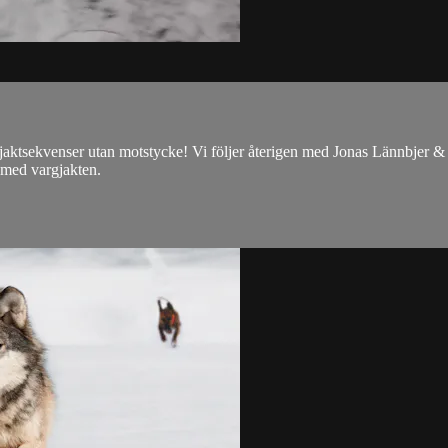
 jaktsekvenser utan motstycke! Vi följer återigen med Jonas Lännbjer 
 med vargjakten.