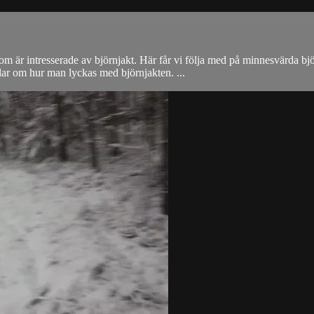
 är intresserade av björnjakt. Här får vi följa med på minnesvärda bj
lar om hur man lyckas med björnjakten. ...