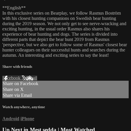
**English**
In this exclusive series on Bearplay, we follow Rasmus Boström
with his closest hunting companions on Swedish bear hunting
during the 2019 season. We not only get to see nerve-wracking and
exciting hunting, in the usual order Rasmus also shares his
experience of bear hunting and dogs. The series is divided into
different parts that depict the bear hunt 2019 from Rasmus
'perspective, but we also get to follow some of Rasmus' closest bear
hunter colleagues on their successful hunts and searches during the
autumn. An interesting and exciting series to say the least!
Share with friends
Facebook
X
Email
Share on Facebook
Share on X
Share via Email
Watch anywhere, anytime
Android
iPhone
Up Next in
Mest sedda | Most Watched