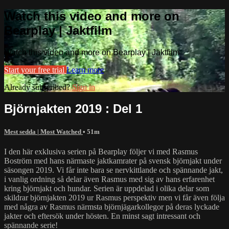
Watch this video and more on
Bearplay | Jaktfilm
Watch this video and more on Bearplay | Jaktfilm
Start your free trial
Learn more
Already subscribed?
Sign in
Björnjakten 2019 : Del 1
Mest sedda | Most Watched
• 51m
I den här exklusiva serien på Bearplay följer vi med Rasmus
Boström med hans närmaste jaktkamrater på svensk björnjakt under
säsongen 2019. Vi får inte bara se nervkittlande och spännande jakt,
i vanlig ordning så delar även Rasmus med sig av hans erfarenhet
kring björnjakt och hundar. Serien är uppdelad i olika delar som
skildrar björnjakten 2019 ur Rasmus perspektiv men vi får även följa
med några av Rasmus närmsta björnjägarkollegor på deras lyckade
jakter och eftersök under hösten. En minst sagt intressant och
spännande serie!