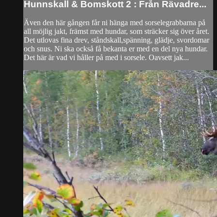
Hunnskall & Bomskott 2 : Från Rävadre...
Även den här gången får ni hänga med sorselegrabbarna på
all möjlig jakt, främst med hundar, som sträcker sig över året.
Det utlovas fina drev, ståndskall,spänning, glädje, svordomar
och snus. Ni ska också få bekanta er med en del nya hundar.
Det här är vad vi håller på med i sorsele. Oavsett jak...