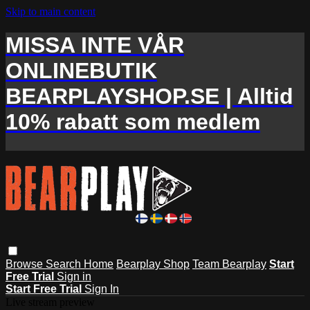
Skip to main content
MISSA INTE VÅR
ONLINEBUTIK
BEARPLAYSHOP.SE | Alltid
10% rabatt som medlem
Browse
Search
Home
Bearplay Shop
Team Bearplay
Start
Free Trial
Sign in
Start Free Trial
Sign In
Live stream preview