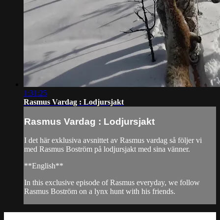
1:31:25
Rasmus Vardag : Lodjursjakt
Rasmus Vardag : Lodjursjakt
I det här exklusiva avsnittet av Rasmus vardag så följer vi
med Rasmus Boström på lodjursjakt med sina vänner.
**English**
In this exclusive episode of Rasmus everyday, we follow
Rasmus Boström on a lynx hunt with his friends.