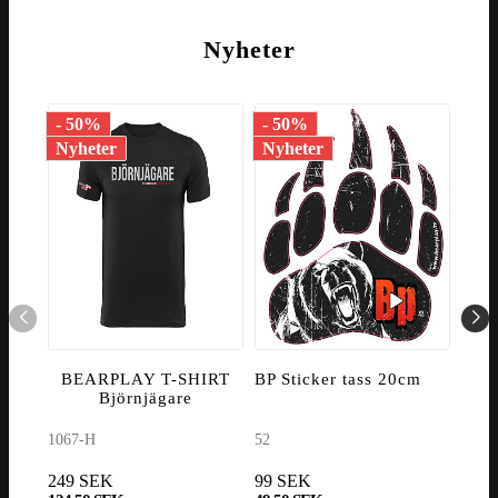
Nyheter
- 50%
- 50%
- 1
Nyheter
Nyheter
Nyh
BEARPLAY T-SHIRT
BP Sticker tass 20cm
V
Björnjägare
1067-H
52
8060
249 SEK
99 SEK
1 14