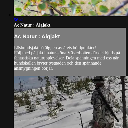
56:41
Ac Natur : Älgjakt
Ac Natur : Älgjakt
Löshundsjakt på älg, en av årets höjdpunkter!
Följ med på jakt i natursköna Västerbotten där det bjuds på
fantastiska naturupplevelser. Dela spänningen med oss när
hundskallen bryter tystnaden och den spännande
ansmygningen börjar.