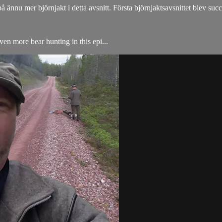
ännu mer björnjakt i detta avsnitt. Första björnjaktsavsnittet blev succé
en more bear hunting in this epi...