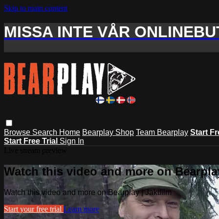
Skip to main content
MISSA INTE VÅR ONLINEBUT
Browse
Search
Home
Bearplay Shop
Team Bearplay
Start Fr
Start Free Trial
Sign In
Live stream preview
Watch this video and more on Bearplay
Watch this video and more on Bearplay | Jaktfilm
Start your free trial
Learn more