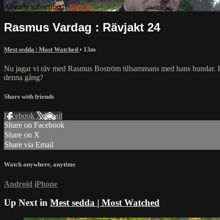
Already subscribed?
Sign in
Rasmus Vardag : Rävjakt 24
Mest sedda | Most Watched
• 13m
Nu jagar vi räv med Rasmus Boström tillsammans med hans hundar. Ras
denna gång?
Share with friends
Facebook
X
Email
Share on Facebook
Share on X
Share via Email
Watch anywhere, anytime
Android
iPhone
Up Next in
Mest sedda | Most Watched