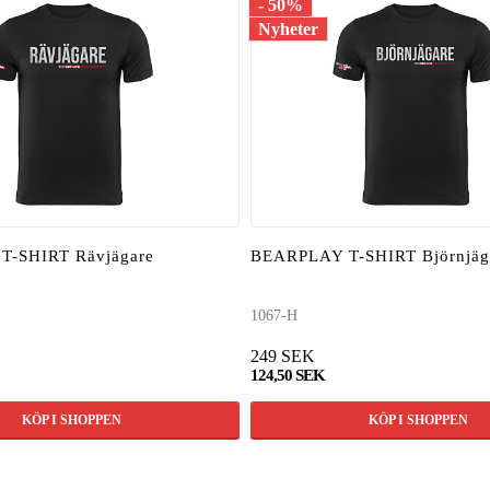
- 50%
Nyheter
T-SHIRT Rävjägare
BEARPLAY T-SHIRT Björnjäg
1067-H
249 SEK
124,50 SEK
KÖP I SHOPPEN
KÖP I SHOPPEN