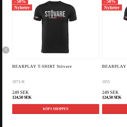
- 50%
- 50%
Nyheter
Nyheter
BEARPLAY T-SHIRT Stövare
BEARPLAY 
1073-H
1055
249 SEK
249 SEK
124,50 SEK
124,50 SEK
KÖP I SHOPPEN