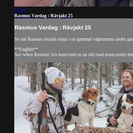
15:02
Rasmus Vardag : Rävjakt 25
Rasmus Vardag : Rävjakt 25
Se när Rasmus rävjakt slutar i en gammal vägtrumma under grusvä
**English**
See when Rasmus' fox hunt ends in an old road drum under the gr