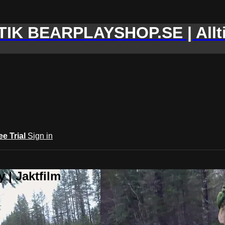
IK BEARPLAYSHOP.SE | Allti
ee Trial
Sign in
 | Jaktfilm