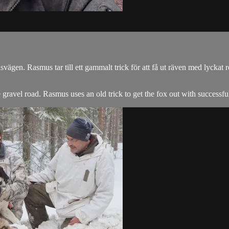
gen. Rasmus tar till ett gammalt trick för att få ut räven med lyckat re
avel road. Rasmus uses an old trick to get the fox out with successful