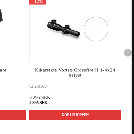
- 12%
are
Kikarsikte Vortex Crossfire II 1-4x24
belyst
CF2-31037
3 295 SEK
2 895 SEK
KÖP I SHOPPEN