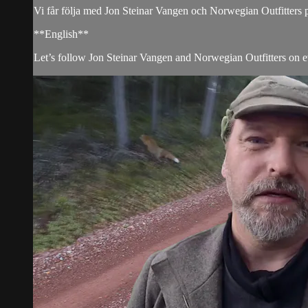
Vi får följa med Jon Steinar Vangen och Norwegian Outfitters på 
**English**
Let’s follow Jon Steinar Vangen and Norwegian Outfitters on ev