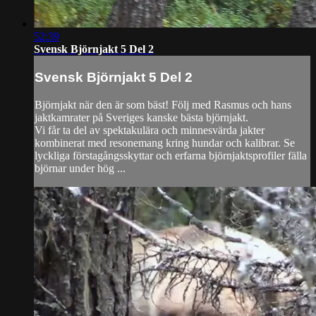
52:39
Svensk Björnjakt 5 Del 2
Svensk Björnjakt 5 Del 2
Björnjakt när den är som bäst! Följ med Rasmus och hans
jaktkamrater på Sveriges kanske bästa björnjakt.
Vi får ta del av spektakulära och minnesvärda jakter
kombinerat med resonemang kring hundar och kalibrar. Se
lyckliga förstagångsskyttar och erfarna björnjaktsprofiler fälla
björnar under hög ...