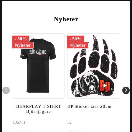
Nyheter
- 50%
- 50%
- 1
Nyheter
Nyheter
Nyh
BEARPLAY T-SHIRT
BP Sticker tass 20cm
V
Björnjägare
1067-H
52
8060