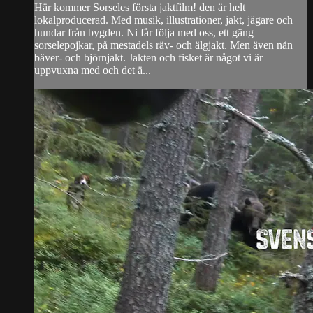
Här kommer Sorseles första jaktfilm! den är helt
lokalproducerad. Med musik, illustrationer, jakt, jägare och
hundar från bygden. Ni får följa med oss, ett gäng
sorselepojkar, på mestadels räv- och älgjakt. Men även nån
bäver- och björnjakt. Jakten och fisket är något vi är
uppvuxna med och det ä...