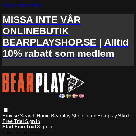
Skip to main content
MISSA INTE VÅR
ONLINEBUTIK
BEARPLAYSHOP.SE | Alltid
10% rabatt som medlem
Browse
Search
Home
Bearplay Shop
Team Bearplay
Start
Free Trial
Sign in
Start Free Trial
Sign In
Live stream preview