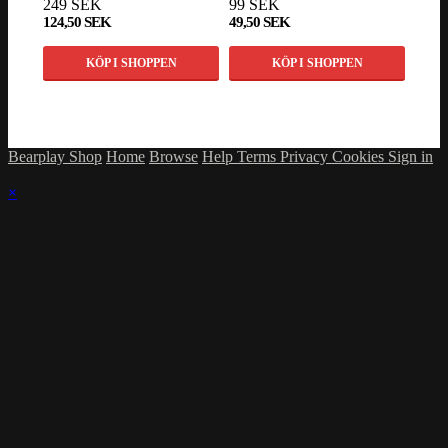
249 SEK
99 SEK
1 14
124,50 SEK
49,50 SEK
998 
KÖP I SHOPPEN
KÖP I SHOPPEN
Bearplay Shop
Home
Browse
Help
Terms
Privacy
Cookies
Sign in
×