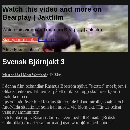
Watch this video and more on
Bearplay | Jaktfilm
Watch this video and more on Bearplay | Jaktfilm
Start your free trial
Learn more
Already subscribed?
Sign in
Svensk Björnjakt 3
Mest sedda | Most Watched
• 1h 25m
I denna film behandlar Rasmus Boström själva ”skottet” mot björn i
olika situationer. Filmen tar på ett unikt sätt upp skott mot björn i
praktiken med
tips och råd över hur Rasmus tänker i de ibland otroligt snabba och
farofyllda situationer som kan uppstå vid björnjakt. Här tas också
valet av ammunition
och kaliber upp. Rasmus tar oss även med till Kanada (British
Columbia ) för att visa hur man jagar svartbjörn med hund.