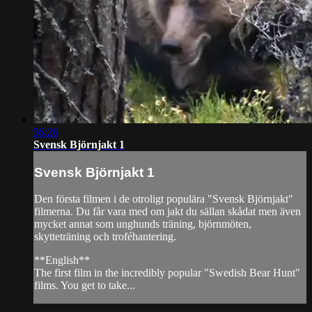
56:26
Svensk Björnjakt 1
Svensk Björnjakt 1
Den första filmen i de otroligt populära "Svensk Björnjakt"
filmerna. Du får vara med om jakt du sällan skådat men även
mycket annat som unghunds träning, björnmöten,
skytteträning och troféhantering.
**English**
The first film in the incredibly popular "Swedish Bear Hunt"
films. You get to take...