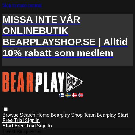
Skip to main content
MISSA INTE VÅR
ONLINEBUTIK
BEARPLAYSHOP.SE | Alltid
10% rabatt som medlem
Browse
Search
Home
Bearplay Shop
Team Bearplay
Start
Free Trial
Sign in
Start Free Trial
Sign In
Live stream preview