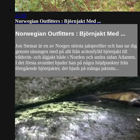
21:50
Norwegian Outfitters : Björnjakt Med ...
Norwegian Outfitters : Björnjakt Med ...
Jon Steinar är en av Norges största jaktprofiler och han tar dig
genom säsongen med på allt från actionfylld björnjakt till
vildsvin- och älgjakt både i Norden och andra sidan Atlanten.
I det första avsnittet bjuder han på några höjdpunkter från
föregående björnjakter, det bjuds på många jaktsitu...