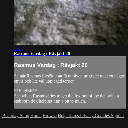
16:52
Rasmus Vardag : Rävjakt 26
Rasmus Vardag : Rävjakt 26
Se när Rasmus försöker att få ut räven ur grytet med en någon
envis och lite väl uppjagad terrier.
**English**
See when Rasmus tries to get the fox out of the den with a
stubborn dog helping him a bit to much.
Bearplay Shop
Home
Browse
Help
Terms
Privacy
Cookies
Sign in
×