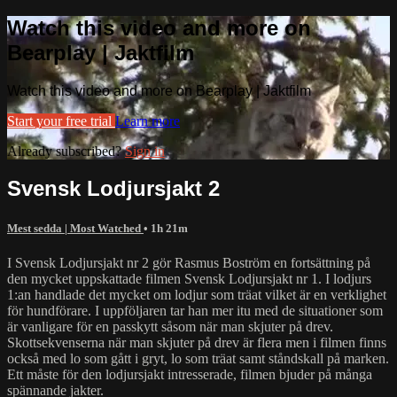
Watch this video and more on
Bearplay | Jaktfilm
Watch this video and more on Bearplay | Jaktfilm
Start your free trial
Learn more
Already subscribed?
Sign in
Svensk Lodjursjakt 2
Mest sedda | Most Watched
• 1h 21m
I Svensk Lodjursjakt nr 2 gör Rasmus Boström en fortsättning på
den mycket uppskattade filmen Svensk Lodjursjakt nr 1. I lodjurs
1:an handlade det mycket om lodjur som träat vilket är en verklighet
för hundförare. I uppföljaren tar han mer itu med de situationer som
är vanligare för en passkytt såsom när man skjuter på drev.
Skottsekvenserna när man skjuter på drev är flera men i filmen finns
också med lo som gått i gryt, lo som träat samt ståndskall på marken.
Ett måste för den lodjursjakt intresserade, filmen bjuder på många
spännande jakter.