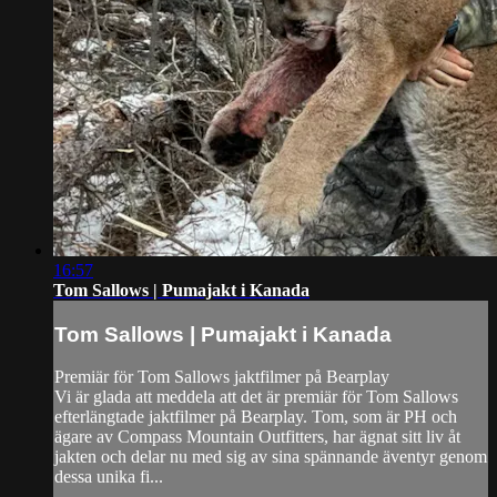
16:57
Tom Sallows | Pumajakt i Kanada
Tom Sallows | Pumajakt i Kanada
Premiär för Tom Sallows jaktfilmer på Bearplay
Vi är glada att meddela att det är premiär för Tom Sallows
efterlängtade jaktfilmer på Bearplay. Tom, som är PH och
ägare av Compass Mountain Outfitters, har ägnat sitt liv åt
jakten och delar nu med sig av sina spännande äventyr genom
dessa unika fi...