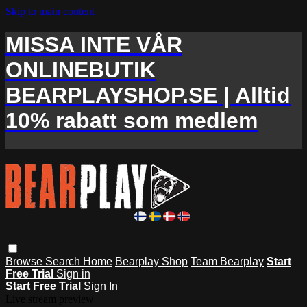
Skip to main content
MISSA INTE VÅR
ONLINEBUTIK
BEARPLAYSHOP.SE | Alltid
10% rabatt som medlem
Browse
Search
Home
Bearplay Shop
Team Bearplay
Start
Free Trial
Sign in
Start Free Trial
Sign In
Live stream preview