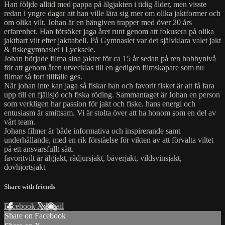
Han följde alltid med pappa på älgjakten i tidig ålder, men visste
redan i yngre dagar att han ville lära sig mer om olika jaktformer och
om olika vilt. Johan är en hängiven trapper med över 20 års
erfarenhet. Han försöker jaga året runt genom att fokusera på olika
jaktbart vilt efter jakttabell. På Gymnasiet var det självklara valet jakt
& fiskegymnasiet i Lycksele.
Johan började filma sina jakter för ca 15 år sedan på ren hobbynivå
för att genom åren utvecklas till en gedigen filmskapare som nu
filmar så fort tillfälle ges.
När johan inte kan jaga så fiskar han och favorit fisket är att få fara
upp till en fjällsjö och fiska röding. Sammantaget är Johan en person
som verkligen har passion för jakt och fiske, hans energi och
entusiasm är smittsam. Vi är stolta över att ha honom som en del av
vårt team.
Johans filmer är både informativa och inspirerande samt
underhållande, med en rik förståelse för vikten av att förvalta viltet
på ett ansvarsfullt sätt.
favoritvilt är älgjakt, rådjursjakt, bäverjakt, vildsvinsjakt,
dovhjortsjakt
Share with friends
Facebook
X
Email
Share on Facebook