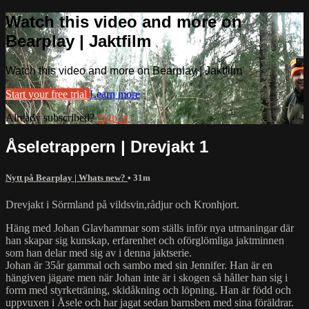
Watch this video and more on
Bearplay | Jaktfilm
Watch this video and more on Bearplay | Jaktfilm
Start your free trial
Learn more
Already subscribed?
Sign in
Åseletrappern | Drevjakt 1
Nytt på Bearplay | Whats new?
• 31m
Drevjakt i Sörmland på vildsvin,rådjur och Kronhjort.
Häng med Johan Glavhammar som ställs inför nya utmaningar där
han skapar sig kunskap, erfarenhet och oförglömliga jaktminnen
som han delar med sig av i denna jaktserie.
Johan är 35år gammal och sambo med sin Jennifer. Han är en
hängiven jägare men när Johan inte är i skogen så håller han sig i
form med styrketräning, skidåkning och löpning. Han är född och
uppvuxen i Åsele och har jagat sedan barnsben med sina föräldrar.