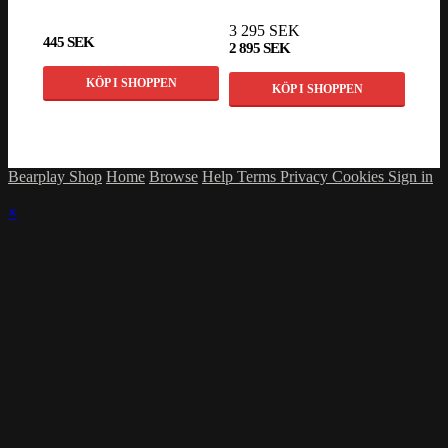
3 295 SEK
3 49
445 SEK
2 895 SEK
2 99
KÖP I SHOPPEN
KÖP I SHOPPEN
Bearplay Shop
Home
Browse
Help
Terms
Privacy
Cookies
Sign in
×