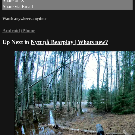
Share on X
Share via Email
Watch anywhere, anytime
Android
iPhone
Up Next in
Nytt på Bearplay | Whats new?