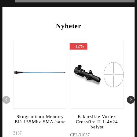
Nyheter
- 12%
- 1
Skogsantenn Memory
Kikarsikte Vortex
K
Blå 155Mhz SMA-hane
Crossfire II 1-4x24
C
belyst
3137
CF2-31037
CF2-