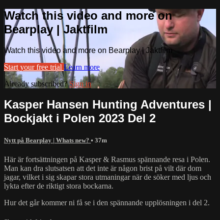
Watch this video and more on
Bearplay | Jaktfilm
Watch this video and more on Bearplay | Jaktfilm
Start your free trial
Learn more
Already subscribed?
Sign in
Kasper Hansen Hunting Adventures |
Bockjakt i Polen 2023 Del 2
Nytt på Bearplay | Whats new?
• 37m
Här är fortsättningen på Kasper & Rasmus spännande resa i Polen.
Man kan dra slutsatsen att det inte är någon brist på vilt där dom
jagar, vilket i sig skapar stora utmaningar när de söker med ljus och
lykta efter de riktigt stora bockarna.
Hur det går kommer ni få se i den spännande upplösningen i del 2.