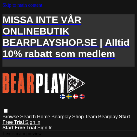
Skip to main content
MISSA INTE VÅR
ONLINEBUTIK
BEARPLAYSHOP.SE | Alltid
10% rabatt som medlem
Browse
Search
Home
Bearplay Shop
Team Bearplay
Start
Free Trial
Sign in
Start Free Trial
Sign In
Live stream preview