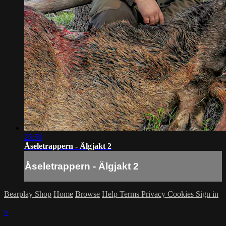
25:50
Åseletrappern - Älgjakt 2
Åseletrappern - Älgjakt 2
Bearplay Shop
Home
Browse
Help
Terms
Privacy
Cookies
Sign in
×