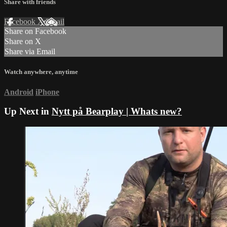
Share with friends
Facebook
X
Email
Share on Facebook
Share on X
Share via Email
Watch anywhere, anytime
Android
iPhone
Up Next in
Nytt på Bearplay | Whats new?