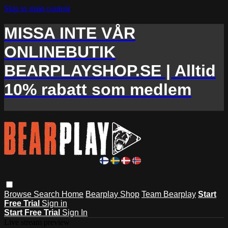
Skip to main content
MISSA INTE VÅR
ONLINEBUTIK
BEARPLAYSHOP.SE | Alltid
10% rabatt som medlem
Browse
Search
Home
Bearplay Shop
Team Bearplay
Start
Free Trial
Sign in
Start Free Trial
Sign In
Live stream preview