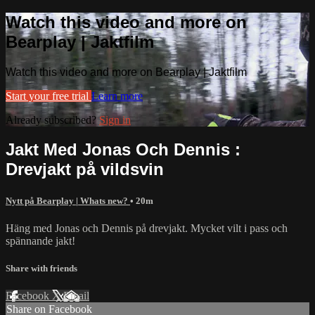
Watch this video and more on
Bearplay | Jaktfilm
Watch this video and more on Bearplay | Jaktfilm
Start your free trial
Learn more
Already subscribed?
Sign in
Jakt Med Jonas Och Dennis :
Drevjakt på vildsvin
Nytt på Bearplay | Whats new?
• 20m
Häng med Jonas och Dennis på drevjakt. Mycket vilt i pass och
spännande jakt!
Share with friends
Facebook
X
Email
Share on Facebook