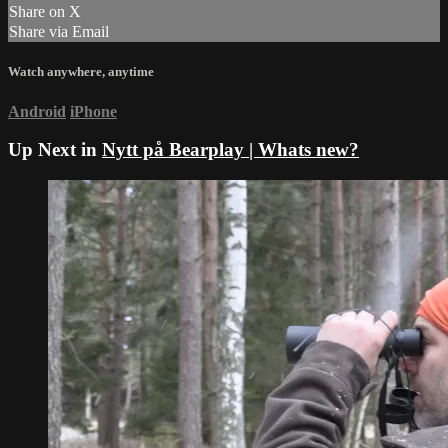
Share on X
Share via Email
Watch anywhere, anytime
Android
iPhone
Up Next in
Nytt på Bearplay | Whats new?