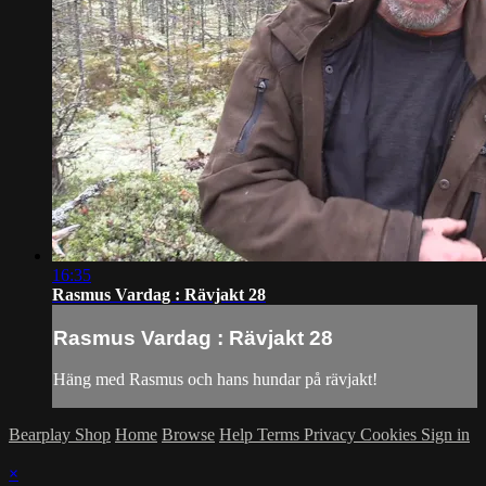
16:35
Rasmus Vardag : Rävjakt 28
Rasmus Vardag : Rävjakt 28
Häng med Rasmus och hans hundar på rävjakt!
Bearplay Shop
Home
Browse
Help
Terms
Privacy
Cookies
Sign in
×