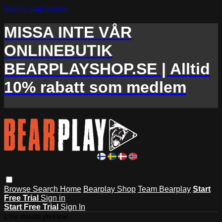
Skip to main content
MISSA INTE VÅR
ONLINEBUTIK
BEARPLAYSHOP.SE | Alltid
10% rabatt som medlem
Browse
Search
Home
Bearplay Shop
Team Bearplay
Start
Free Trial
Sign in
Start Free Trial
Sign In
Live stream preview