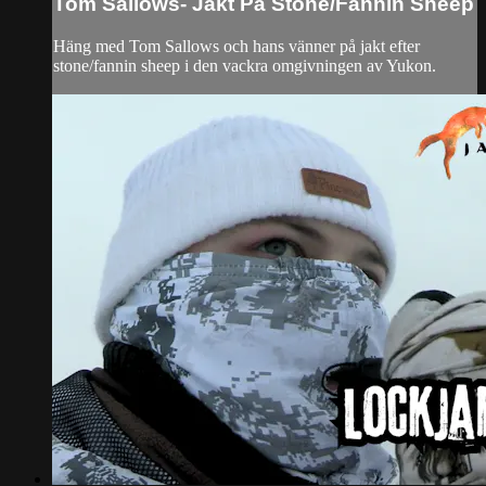
Tom Sallows- Jakt På Stone/Fannin Sheep
Häng med Tom Sallows och hans vänner på jakt efter
stone/fannin sheep i den vackra omgivningen av Yukon.