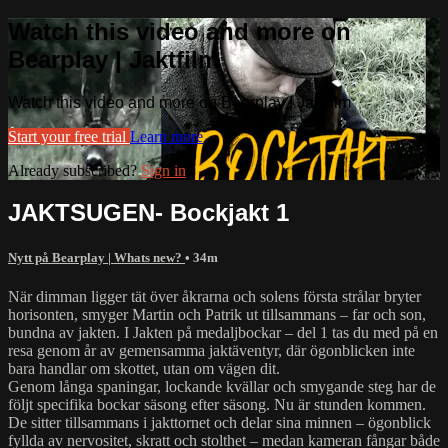
Watch this video and more on
Bearplay | Jaktfilm
Watch this video and more on Bearplay | Jaktfilm
Start your free trial
Learn more
Already subscribed?
Sign in
JAKTSUGEN- Bockjakt 1
Nytt på Bearplay | Whats new?
• 34m
När dimman ligger tät över åkrarna och solens första strålar bryter
horisonten, smyger Martin och Patrik ut tillsammans – far och son,
bundna av jakten. I Jakten på medaljbockar – del 1 tas du med på en
resa genom år av gemensamma jaktäventyr, där ögonblicken inte
bara handlar om skottet, utan om vägen dit.
Genom långa spaningar, lockande kvällar och smygande steg har de
följt specifika bockar säsong efter säsong. Nu är stunden kommen.
De sitter tillsammans i jakttornet och delar sina minnen – ögonblick
fyllda av nervositet, skratt och stolthet – medan kameran fångar både