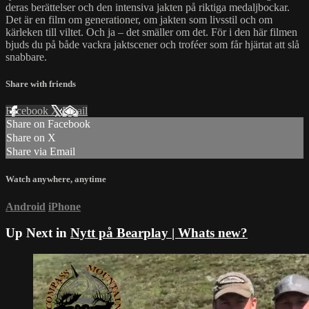
deras berättelser och den intensiva jakten på riktiga medaljbockar.
Det är en film om generationer, om jakten som livsstil och om
kärleken till viltet. Och ja – det smäller om det. För i den här filmen
bjuds du på både vackra jaktscener och troféer som får hjärtat att slå
snabbare.
Share with friends
Facebook
X
Email
Share on Facebook
Share on X
Share via Email
Watch anywhere, anytime
Android
iPhone
Up Next in
Nytt på Bearplay | Whats new?