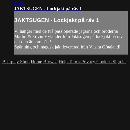
42:49
JAKTSUGEN - Lockjakt på räv 1
JAKTSUGEN - Lockjakt på räv 1
Vi hänger med de två passionerade jägarna och bröderna
Martin & Edvin Hylander från Jaktsugen på lockjakt på räv
när den är som bäst!
Spänning och magisk jakt levererad från Västra Götaland!
Bearplay Shop
Home
Browse
Help
Terms
Privacy
Cookies
Sign in
×