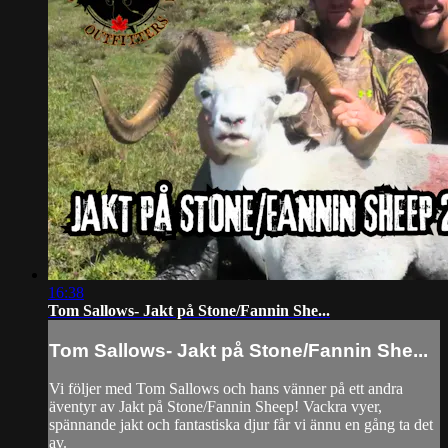
16:38
Tom Sallows- Jakt på Stone/Fannin She...
Tom Sallows- Jakt på Stone/Fannin She...
Vi följer med Tom Sallows och hans vänner på ett andra
äventyr av Jakt på Stone/Fannin Sheep! Vackra vyer,
spännande jakt och fantastiska djur får vi ännu en gång ta det
av.