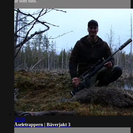
är som bäst.
35:08
Åseletrappern | Bäverjakt 3