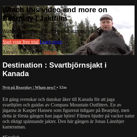
Watch this video and more on
Bearplay | Jaktfilm
Watch this video and more on Bearplay | Jaktfilm
Start your free trial
Learn more
Already subscribed?
Sign in
Destination : Svartbjörnsjakt i
Kanada
Nytt på Bearplay | Whats new?
• 32m
Ett gäng svenskar och danskar åker till Kanada för att jaga
svartbjörn och guidas av Compass Mountain Outfitters. En av
jägarna är Kasper Hansen som figurerat tidigare på Bearplay, men
detta är första gången han jagar björn! Filmen bjuder på vacker natur
och riktigt spännande jakter. Den här gången är Jonas Lännbjer
kameraman.