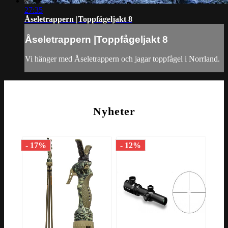
27:35
Åseletrappern |Toppfågeljakt 8
Åseletrappern |Toppfågeljakt 8
Vi hänger med Åseletrappern och jagar toppfågel i Norrland.
Nyheter
- 17%
- 12%
- 1