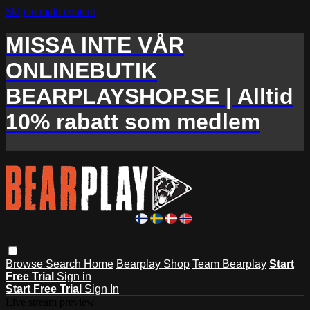
Skip to main content
MISSA INTE VÅR
ONLINEBUTIK
BEARPLAYSHOP.SE | Alltid
10% rabatt som medlem
Browse
Search
Home
Bearplay Shop
Team Bearplay
Start
Free Trial
Sign in
Start Free Trial
Sign In
Live stream preview