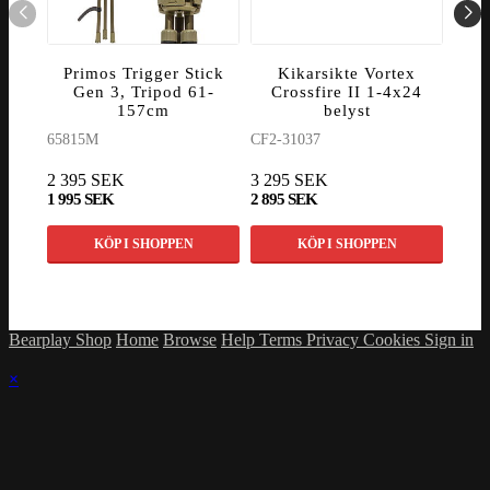
Primos Trigger Stick
Kikarsikte Vortex
K
Gen 3, Tripod 61-
Crossfire II 1-4x24
C
157cm
belyst
65815M
CF2-31037
CF2-
2 395 SEK
3 295 SEK
3 49
1 995 SEK
2 895 SEK
2 99
KÖP I SHOPPEN
KÖP I SHOPPEN
Bearplay Shop
Home
Browse
Help
Terms
Privacy
Cookies
Sign in
×