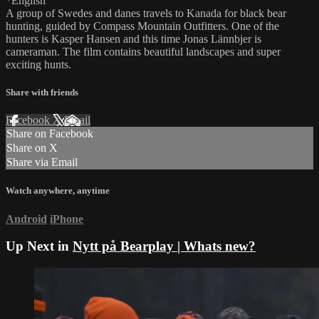
*English
A group of Swedes and danes travels to Kanada for black bear
hunting, guided by Compass Mountain Outfitters. One of the
hunters is Kasper Hansen and this time Jonas Lännbjer is
cameraman. The film contains beautiful landscapes and super
exciting hunts.
Share with friends
Facebook
X
Email
Share on Facebook
Share on X
Share via Email
Watch anywhere, anytime
Android
iPhone
Up Next in
Nytt på Bearplay | Whats new?