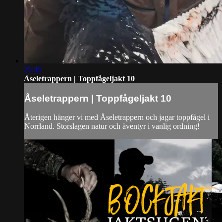
25:45
Åseletrappern | Toppfågeljakt 10
Åseletrappern | Toppfågeljakt 10
Återigen hänger vi med Åseletrappern och jagar toppfågel i
Norrland. Storslagen natur och äventyr i vanlig ordning!