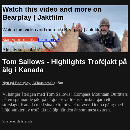
Watch this video and more on
Bearplay | Jaktfilm
Watch this video and more on Bearplay | Jaktfilm
Start your free trial
Learn more
Already subscribed?
Sign in
Tom Sallows - Highlights Troféjakt på
älg i Kanada
Nytt på Bearplay | Whats new?
• 15m
Vi hänger återigen med Tom Sallows i Compass Mountain Outfitters
på en spännande jakt på några av världens största älgar i ett
storslaget Kanada med sina extremt vackra vyer. Denna gång med
höjdpunkter av troféjakt på älg när den är som mest extrem.
Share with friends