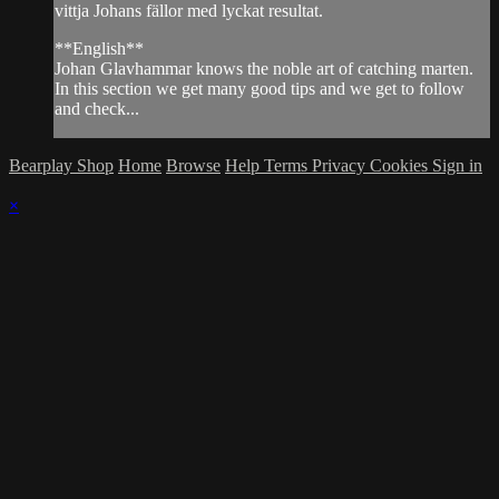
vittja Johans fällor med lyckat resultat.
**English**
Johan Glavhammar knows the noble art of catching marten.
In this section we get many good tips and we get to follow
and check...
Bearplay Shop
Home
Browse
Help
Terms
Privacy
Cookies
Sign in
×