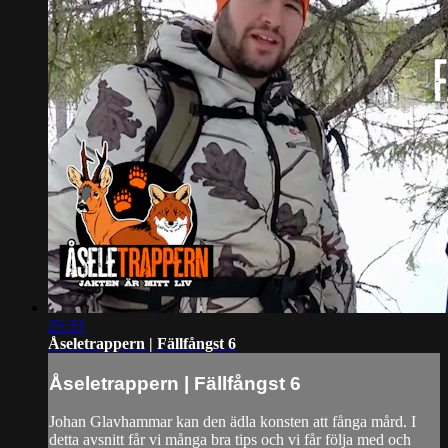
25:33
Åseletrappern | Fällfångst 6
Åseletrappern | Fällfångst 6
Johan Glavhammar kan den ädla konsten att fånga mård. I
detta avsnitt får vi många bra tips och vi får följa med och