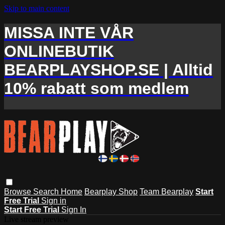
Skip to main content
MISSA INTE VÅR
ONLINEBUTIK
BEARPLAYSHOP.SE | Alltid
10% rabatt som medlem
Browse
Search
Home
Bearplay Shop
Team Bearplay
Start
Free Trial
Sign in
Start Free Trial
Sign In
Live stream preview