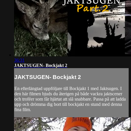
36:31
JAKTSUGEN- Bockjakt 2
JAKTSUGEN- Bockjakt 2
En efterlängtad uppföljare till Bockjakt 1 med Jaktsugen. I
den här filmen bjuds du återigen på både vackra jaktscener
och troféer som får hjärtat att slå snabbare. Passa på att ladda
upp och drömma dig bort till bockjakt en stund med denna
fina film.