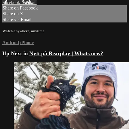
Facebook
X
Email
Share on Facebook
Share on X
Share via Email
Watch anywhere, anytime
Android
iPhone
Up Next in
Nytt på Bearplay | Whats new?