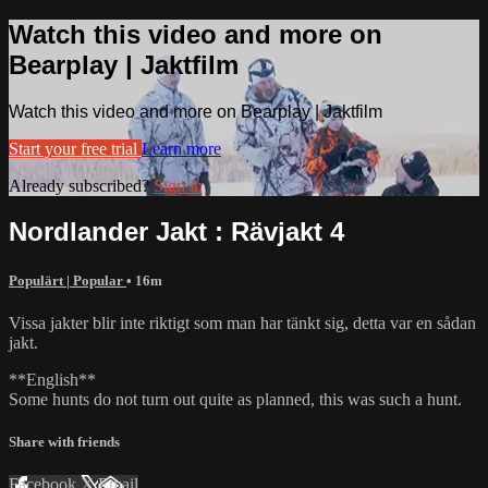
Watch this video and more on
Bearplay | Jaktfilm
Watch this video and more on Bearplay | Jaktfilm
Start your free trial
Learn more
Already subscribed?
Sign in
Nordlander Jakt : Rävjakt 4
Populärt | Popular
• 16m
Vissa jakter blir inte riktigt som man har tänkt sig, detta var en sådan
jakt.
**English**
Some hunts do not turn out quite as planned, this was such a hunt.
Share with friends
Facebook
X
Email