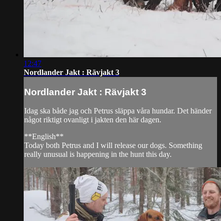
12:47
Nordlander Jakt : Rävjakt 3
Nordlander Jakt : Rävjakt 3
Idag ska både jag och Petrus släppa våra hundar. Det händer
något riktigt ovanligt i jakten den här dagen.
**English**
Today both Petrus and I will release our dogs. Something
really unusual is happening in the hunt this day.