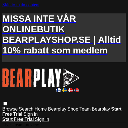
Skip to main content
MISSA INTE VÅR
ONLINEBUTIK
BEARPLAYSHOP.SE | Alltid
10% rabatt som medlem
Browse
Search
Home
Bearplay Shop
Team Bearplay
Start
Free Trial
Sign in
Start Free Trial
Sign In
Live stream preview