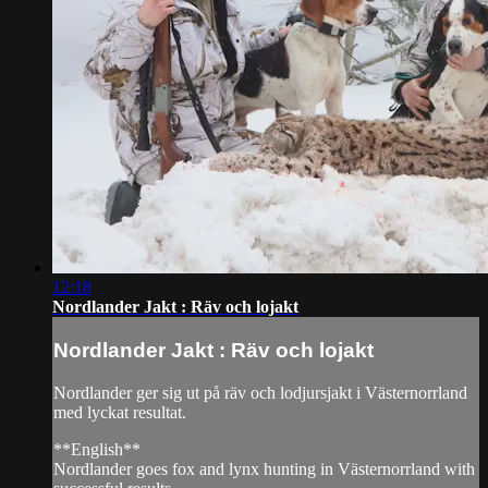
12:18
Nordlander Jakt : Räv och lojakt
Nordlander Jakt : Räv och lojakt
Nordlander ger sig ut på räv och lodjursjakt i Västernorrland
med lyckat resultat.
**English**
Nordlander goes fox and lynx hunting in Västernorrland with