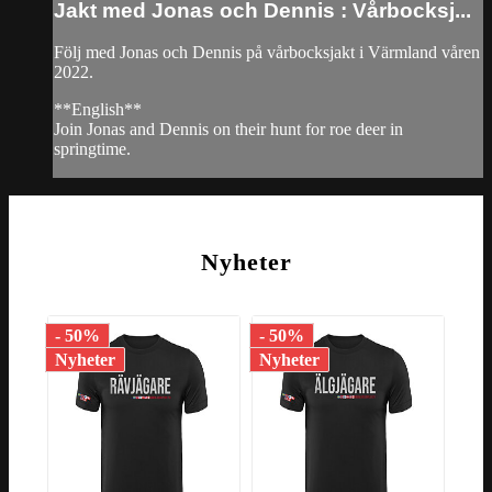
Jakt med Jonas och Dennis : Vårbocksj...
Följ med Jonas och Dennis på vårbocksjakt i Värmland våren
2022.
**English**
Join Jonas and Dennis on their hunt for roe deer in
springtime.
Nyheter
- 50%
- 50%
- 1
Nyheter
Nyheter