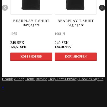
BEARPLAY T-SHIRT
BEARPLAY T-SHIRT
K
Rävjägare
Älgjägare
C
1055
1061-H
CF2-
249 SEK
249 SEK
3 29
124,50 SEK
124,50 SEK
2 89
KÖP I SHOPPEN
KÖP I SHOPPEN
Bearplay Shop
Home
Browse
Help
Terms
Privacy
Cookies
Sign in
×