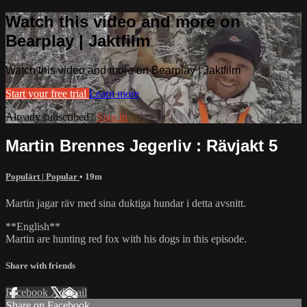
Watch this video and more on
Bearplay | Jaktfilm
Watch this video and more on Bearplay | Jaktfilm
Start your free trial
Learn more
Already subscribed?
Sign in
Martin Brennes Jegerliv : Rävjakt 5
Populärt | Popular
• 19m
Martin jagar räv med sina duktiga hundar i detta avsnitt.
**English**
Martin are hunting red fox with his dogs in this episode.
Share with friends
Facebook
X
Email
Share on Facebook