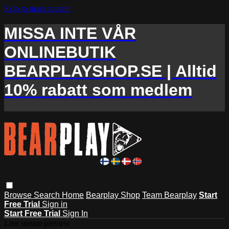
Skip to main content
MISSA INTE VÅR
ONLINEBUTIK
BEARPLAYSHOP.SE | Alltid
10% rabatt som medlem
Browse
Search
Home
Bearplay Shop
Team Bearplay
Start
Free Trial
Sign in
Start Free Trial
Sign In
Live stream preview