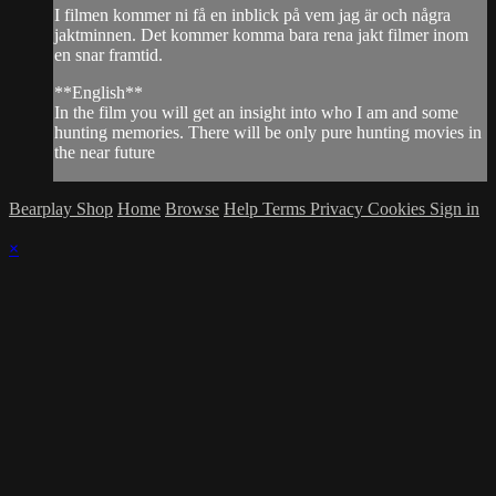
I filmen kommer ni få en inblick på vem jag är och några
jaktminnen. Det kommer komma bara rena jakt filmer inom
en snar framtid.
**English**
In the film you will get an insight into who I am and some
hunting memories. There will be only pure hunting movies in
the near future
Bearplay Shop
Home
Browse
Help
Terms
Privacy
Cookies
Sign in
×