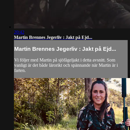
20:42
Martin Brennes Jegerliv : Jakt på Ejd...
Martin Brennes Jegerliv : Jakt på Ejd...
Vi följer med Martin på sjöfågeljakt i detta avsnitt. Som
vanligt är det både lärorikt och spännande när Martin är i
farten.