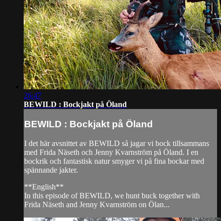
26:47
BEWILD : Bockjakt på Öland
BEWILD : Bockjakt på Öland
I det här avsnittet av BEWILD så jagar vi bock tillsammans
med Frida Näseth och Jenny Kvarnström på Öland. I en
bockrik och fantastisk natur smyger vi på fina bockar med
spännande jakter.
**English**
In this episode of BEWILD, we hunt buck together with
Frida Näseth and Jenny Kvarnström on Ölan...