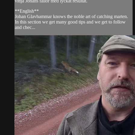
vittja Johans fällor med lyckat resultat.
**English**
Johan Glavhammar knows the noble art of catching marten.
In this section we get many good tips and we get to follow
and chec...