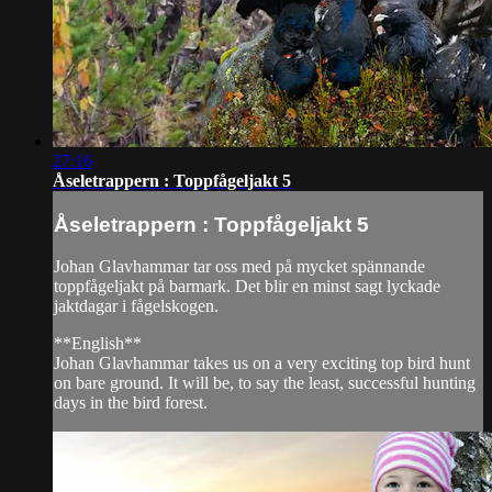
27:16
Åseletrappern : Toppfågeljakt 5
Åseletrappern : Toppfågeljakt 5
Johan Glavhammar tar oss med på mycket spännande
toppfågeljakt på barmark. Det blir en minst sagt lyckade
jaktdagar i fågelskogen.
**English**
Johan Glavhammar takes us on a very exciting top bird hunt
on bare ground. It will be, to say the least, successful hunting
days in the bird forest.