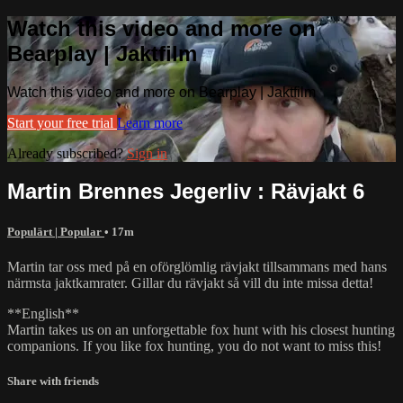
Watch this video and more on
Bearplay | Jaktfilm
Watch this video and more on Bearplay | Jaktfilm
Start your free trial
Learn more
Already subscribed?
Sign in
Martin Brennes Jegerliv : Rävjakt 6
Populärt | Popular
• 17m
Martin tar oss med på en oförglömlig rävjakt tillsammans med hans
närmsta jaktkamrater. Gillar du rävjakt så vill du inte missa detta!
**English**
Martin takes us on an unforgettable fox hunt with his closest hunting
companions. If you like fox hunting, you do not want to miss this!
Share with friends