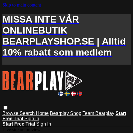
Skip to main content
MISSA INTE VÅR
ONLINEBUTIK
BEARPLAYSHOP.SE | Alltid
10% rabatt som medlem
Browse
Search
Home
Bearplay Shop
Team Bearplay
Start
Free Trial
Sign in
Start Free Trial
Sign In
Live stream preview