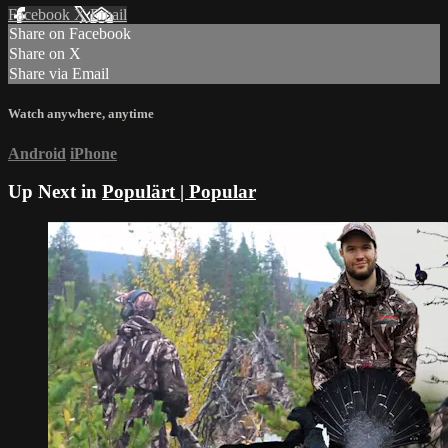
Facebook
X
Email
Share on Facebook
Share on X
Share via Email
Watch anywhere, anytime
Android
iPhone
Up Next in
Populärt | Popular