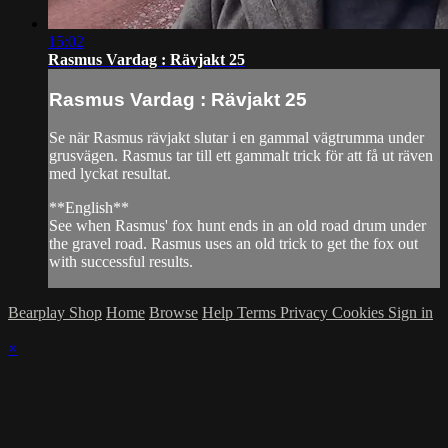
15:02
Rasmus Vardag : Rävjakt 25
Rasmus Vardag : Rävjakt 25
Se när Rasmus rävjakt slutar i en gammal vägtrumma under
grusvägen. Rasmus tar till ett gammalt trick för att få ut räven
med lyckat resultat.
**English**
See when Rasmus' fox hunt ends in an old road drum under
the gravel road. Rasmus uses an old trick to get the fox out
with successful results.
Bearplay Shop
Home
Browse
Help
Terms
Privacy
Cookies
Sign in
×