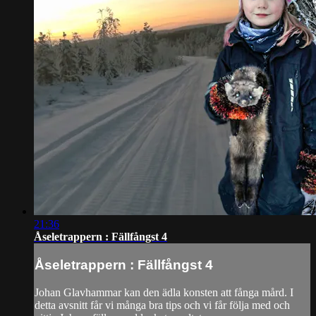
21:36
Åseletrappern : Fällfångst 4
Åseletrappern : Fällfångst 4
Johan Glavhammar kan den ädla konsten att fånga mård. I
detta avsnitt får vi många bra tips och vi får följa med och