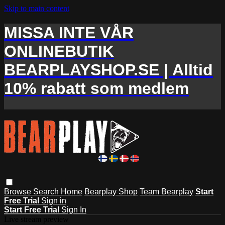
Skip to main content
MISSA INTE VÅR
ONLINEBUTIK
BEARPLAYSHOP.SE | Alltid
10% rabatt som medlem
Browse
Search
Home
Bearplay Shop
Team Bearplay
Start
Free Trial
Sign in
Start Free Trial
Sign In
Live stream preview