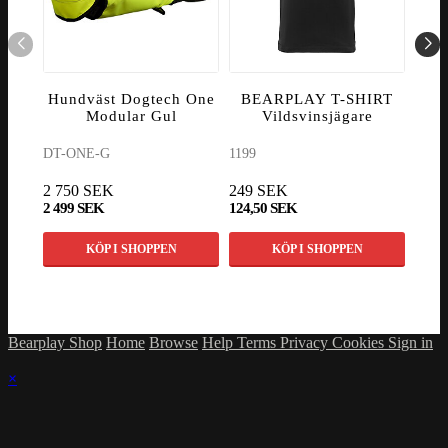
Hundväst Dogtech One
BEARPLAY T-SHIRT
Lo
Modular Gul
Vildsvinsjägare
S
DT-ONE-G
1199
5902
2 750 SEK
249 SEK
215
2 499 SEK
124,50 SEK
199 
KÖP I SHOPPEN
KÖP I SHOPPEN
Bearplay Shop
Home
Browse
Help
Terms
Privacy
Cookies
Sign in
×