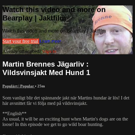
Watch this video and more on
Bearplay | Jaktfilm
Watch this video and more on Bearplay | Jaktfilm
Start your free trial
Learn more
Already subscribed?
Sign in
Martin Brennes Jägarliv :
Vildsvinsjakt Med Hund 1
Populärt | Popular
• 25m
Som vanligt blir det spännande jakt när Martins hundar är lös! I det
här avsnittet får vi följa med på vildsvinsjakt.
**English**
As usual, it will be an exciting hunt when Martin's dogs are on the
loose! In this episode we get to go wild boar hunting.