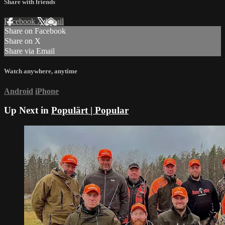
Share with friends
Facebook
X
Email
Share on Facebook
Share on X
Share via Email
Watch anywhere, anytime
Android
iPhone
Up Next in
Populärt | Popular