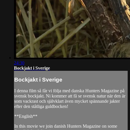
24:30
Bockjakt i Sverige
Bockjakt i Sverige
I denna film så får vi följa med danska Hunters Magazine på
svensk bockjakt. Ni kommer att få se svensk natur när den är
som vackrast och självklart även mycket spännande jakter
efter den ståtliga guldbocken!
**English**
In this movie we join danish Hunters Magazine on some