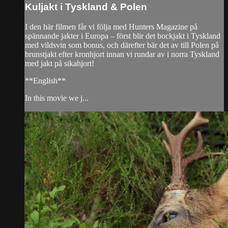
Kuljakt i Tyskland & Polen
I den här filmen får vi följa med Hunters Magazine på
spännande jakter i Europa – först blir det bockjakt i Tyskland
med vildsvin som bonus, och därefter bär det av till Polen på
brunstjakt efter kronhjort innan vi rundar av i norra Tyskland
med jakt på sikahjort!
**English**
In this movie we j...