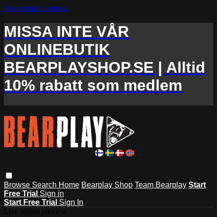
Skip to main content
MISSA INTE VÅR
ONLINEBUTIK
BEARPLAYSHOP.SE | Alltid
10% rabatt som medlem
Browse
Search
Home
Bearplay Shop
Team Bearplay
Start
Free Trial
Sign in
Start Free Trial
Sign In
Live stream preview