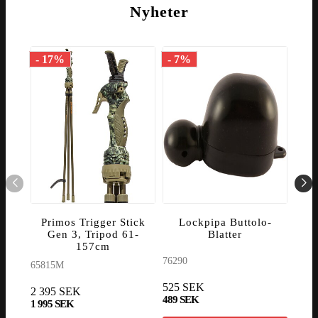
Nyheter
- 17%
- 7%
Primos Trigger Stick
Lockpipa Buttolo-
Lo
Gen 3, Tripod 61-
Blatter
157cm
76290
5902
65815M
525 SEK
2 395 SEK
489 SEK
215 
1 995 SEK