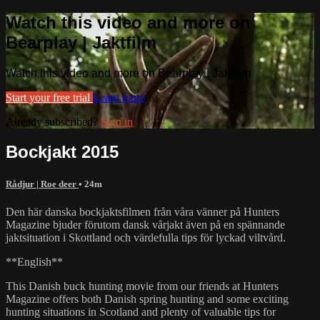
Watch this video and more on
Bearplay | Jaktfilm
Watch this video and more on Bearplay | Jaktfilm
Start your free trial
Learn more
Already subscribed?
Sign in
Bockjakt 2015
Rådjur | Roe deer
• 24m
Den här danska bockjaktsfilmen från våra vänner på Hunters
Magazine bjuder förutom dansk vårjakt även på en spännande
jaktsituation i Skottland och värdefulla tips för lyckad viltvård.
**English**
This Danish buck hunting movie from our friends at Hunters
Magazine offers both Danish spring hunting and some exciting
hunting situations in Scotland and plenty of valuable tips for