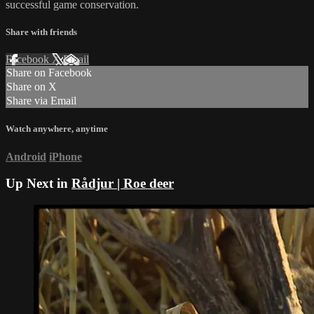
successful game conservation.
Share with friends
Facebook
X
Email
Share on Facebook
Share on X
Share via Email
Watch anywhere, anytime
Android
iPhone
Up Next in
Rådjur | Roe deer