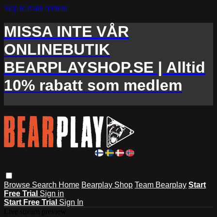
Skip to main content
MISSA INTE VÅR
ONLINEBUTIK
BEARPLAYSHOP.SE | Alltid
10% rabatt som medlem
Browse
Search
Home
Bearplay Shop
Team Bearplay
Start
Free Trial
Sign in
Start Free Trial
Sign In
Live stream preview