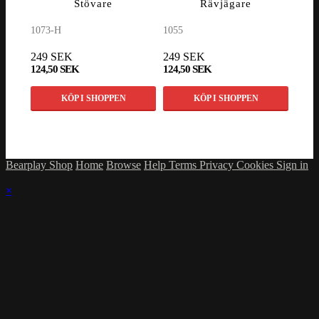
Stövare
Rävjägare
1073-H
1055
1067
249 SEK
249 SEK
249
124,50 SEK
124,50 SEK
124,
KÖP I SHOPPEN
KÖP I SHOPPEN
Bearplay Shop
Home
Browse
Help
Terms
Privacy
Cookies
Sign in
×