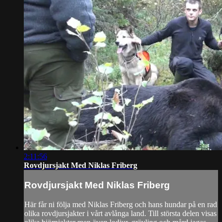
2:11:56
Rovdjursjakt Med Niklas Friberg
Rovdjursjakt Med Niklas Friberg
Här får ni följa med Niklas Friberg och hans hundar på en rad
olika rovdjursjakter i vårt avlånga land. Till största delen visas