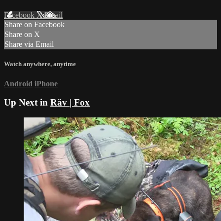
Facebook
X
Email
Share on Facebook
Share on X
Share via Email
Watch anywhere, anytime
Android
iPhone
Up Next in
Räv | Fox