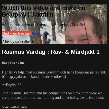
Watch this video and more on
Bearplay | Jaktfilm
Watch this video and more on Bearplay | Jaktfilm
Start your free trial
Learn more
Already subscribed?
Sign in
Rasmus Vardag : Räv- & Mårdjakt 1
Räv | Fox
• 24m
Här får vi följa med Rasmus Boström och hans kompisar på rävjakt,
både grytjakt och ekande rävdrev utlovas!
**English**
Join Rasmus Boström and his companions on a fox hunt were we
are promised both burrow hunting and an echoing fox driven hunt.
Share with friends