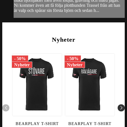
olika björnjakter men även lodjur, grävling och mård jagas.
Ni kommer även att få följa plotthunden Trassel från att han
är valp och spårar sin första björn och sedan h...
Nyheter
- 50%
- 50%
- 5
Nyheter
Nyheter
Nyh
BEARPLAY T-SHIRT
BEARPLAY T-SHIRT
BE