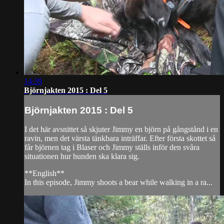
14:39
Björnjakten 2015 : Del 5
Björnjakten 2015 : Del 5
I det här avsnittet så skjuter Jimmy en björn på gångstånd i en
ravin, men det värsta tänkbara inträffar. Efter första skottet så
får björnen tag i Blaser och Jimmy ställs inför den svåra
situationen hur hunden ska klara sig.
**English**
In this episode, Jimmy shoots a bear while walking in a ra...