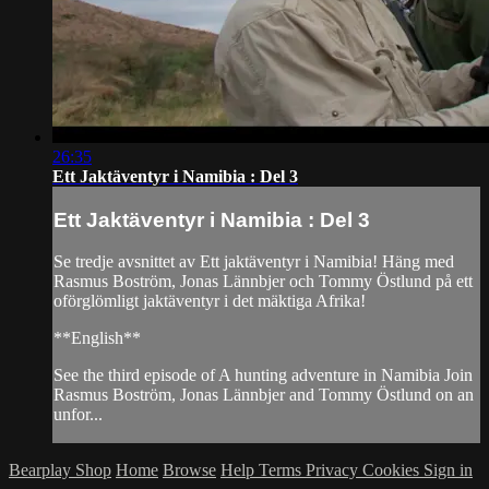
26:35
Ett Jaktäventyr i Namibia : Del 3
Ett Jaktäventyr i Namibia : Del 3
Se tredje avsnittet av Ett jaktäventyr i Namibia! Häng med
Rasmus Boström, Jonas Lännbjer och Tommy Östlund på ett
oförglömligt jaktäventyr i det mäktiga Afrika!
**English**
See the third episode of A hunting adventure in Namibia Join
Rasmus Boström, Jonas Lännbjer and Tommy Östlund on an
unfor...
Bearplay Shop
Home
Browse
Help
Terms
Privacy
Cookies
Sign in