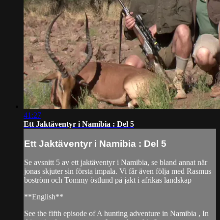
41:27
Ett Jaktäventyr i Namibia : Del 5
Ett Jaktäventyr i Namibia : Del 5
Se avsnitt 5 av ett jaktäventyr i Namibia, se bland annat när
jonas skjuter sin första impala. Vi får även följa med Rasmus
boström och Tommy östlund på jakt i afrikas landskap
**English**
See the fifth episode of A hunting adventure in Namibia , In