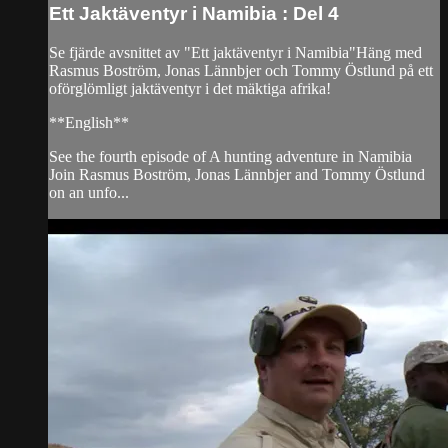
Ett Jaktäventyr i Namibia : Del 4
Se fjärde avsnittet av "Ett jaktäventyr i Namibia"Häng med
Rasmus Boström, Jonas Lännbjer och Tommy Östlund på ett
oförglömligt jaktäventyr i det mäktiga afrika!
**English**
See the fourth episode of A hunting adventure in Namibia
Join Rasmus Boström, Jonas Lännbjer and Tommy Östlund
on an unfo...