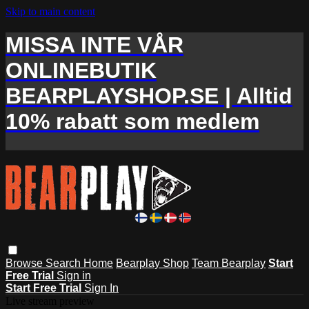
Skip to main content
MISSA INTE VÅR
ONLINEBUTIK
BEARPLAYSHOP.SE | Alltid
10% rabatt som medlem
Browse
Search
Home
Bearplay Shop
Team Bearplay
Start
Free Trial
Sign in
Start Free Trial
Sign In
Live stream preview