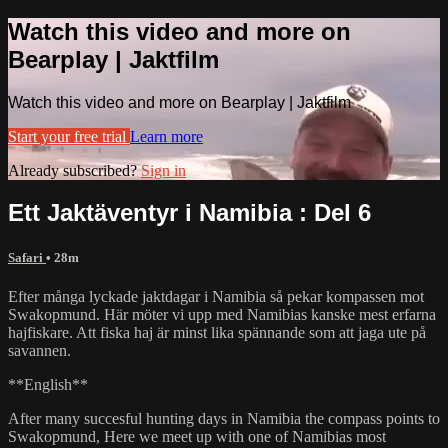
Watch this video and more on
Bearplay | Jaktfilm
Watch this video and more on Bearplay | Jaktfilm
Start your free trial
Learn more
Already subscribed?
Sign in
Ett Jaktäventyr i Namibia : Del 6
Safari
• 28m
Efter många lyckade jaktdagar i Namibia så pekar kompassen mot
Swakopmund. Här möter vi upp med Namibias kanske mest erfarna
hajfiskare. Att fiska haj är minst lika spännande som att jaga ute på
savannen.
**English**
After many succesful hunting days in Namibia the compass points to
Swakopmund, Here we meet up with one of Namibias most