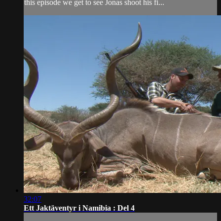
this episode we get to see Jonas shoot his fi...
32:07
Ett Jaktäventyr i Namibia : Del 4