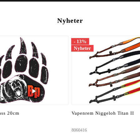
Nyheter
- 13%
Nyheter
tass 20cm
Vapenrem Niggeloh Titan II
8060416