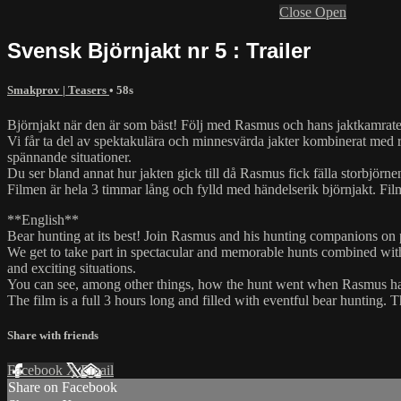
Close
Open
Svensk Björnjakt nr 5 : Trailer
Smakprov | Teasers
• 58s
Björnjakt när den är som bäst! Följ med Rasmus och hans jaktkamrater
Vi får ta del av spektakulära och minnesvärda jakter kombinerat med r
spännande situationer.
Du ser bland annat hur jakten gick till då Rasmus fick fälla storbjör
Filmen är hela 3 timmar lång och fylld med händelserik björnjakt. Film
**English**
Bear hunting at its best! Join Rasmus and his hunting companions on 
We get to take part in spectacular and memorable hunts combined with 
and exciting situations.
You can see, among other things, how the hunt went when Rasmus had 
The film is a full 3 hours long and filled with eventful bear hunting. Th
Share with friends
Facebook
X
Email
Share on Facebook