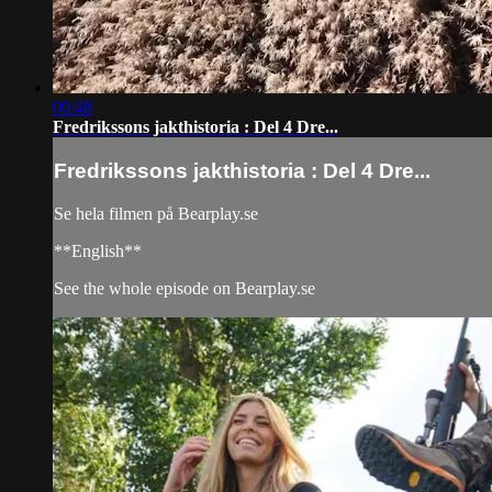
00:48
Fredrikssons jakthistoria : Del 4 Dre...
Fredrikssons jakthistoria : Del 4 Dre...
Se hela filmen på Bearplay.se
**English**
See the whole episode on Bearplay.se