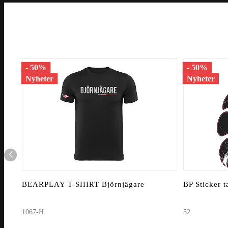
- 50%
- 50%
Nyheter
Nyheter
BEARPLAY T-SHIRT Björnjägare
BP Sticker 
1067-H
52