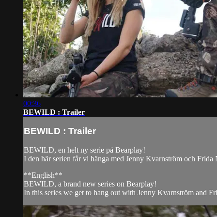
00:36
BEWILD : Trailer
BEWILD : Trailer
BEWILD, en helt ny serie på Bearplay!
I den här serien får vi hänga med Jenny Kvarnström och Frida N
**English**
BEWILD, a brand new series on Bearplay!
In this series we get to hang out with Jenny Kvarnström and Fri