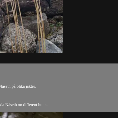
äseth på olika jakter.
da Näseth on different hunts.