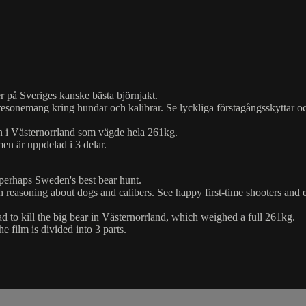
 på Sveriges kanske bästa björnjakt.
esonemang kring hundar och kalibrar. Se lyckliga förstagångsskyttar och
nen i Västernorrland som vägde hela 261kg.
en är uppdelad i 3 delar.
perhaps Sweden's best bear hunt.
reasoning about dogs and calibers. See happy first-time shooters and e
to kill the big bear in Västernorrland, which weighed a full 261kg.
e film is divided into 3 parts.