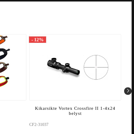
- 12%
- 1
Kikarsikte Vortex Crossfire II 1-4x24
K
belyst
CF2-31037
CF2-