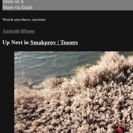
Share on X
Share via Email
Watch anywhere, anytime
Android
iPhone
Up Next in
Smakprov | Teasers