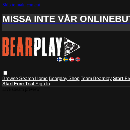
Skip to main content
MISSA INTE VÅR ONLINEBUT
Browse
Search
Home
Bearplay Shop
Team Bearplay
Start Fr
Start Free Trial
Sign In
Live stream preview