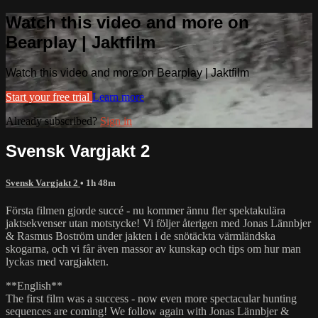
Watch this video and more on
Bearplay | Jaktfilm
Watch this video and more on Bearplay | Jaktfilm
Start your free trial
Learn more
Already subscribed?
Sign in
Svensk Vargjakt 2
Svensk Vargjakt 2
• 1h 48m
Första filmen gjorde succé - nu kommer ännu fler spektakulära
jaktsekvenser utan motstycke! Vi följer återigen med Jonas Lännbjer
& Rasmus Boström under jakten i de snötäckta värmländska
skogarna, och vi får även massor av kunskap och tips om hur man
lyckas med vargjakten.
**English**
The first film was a success - now even more spectacular hunting
sequences are coming! We follow again with Jonas Lännbjer &