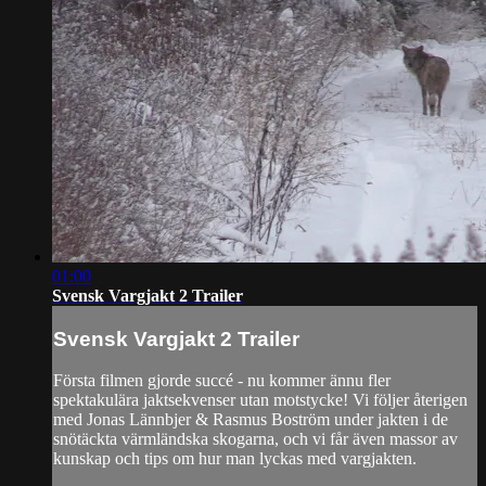
01:00
Svensk Vargjakt 2 Trailer
Svensk Vargjakt 2 Trailer
Första filmen gjorde succé - nu kommer ännu fler
spektakulära jaktsekvenser utan motstycke! Vi följer återigen
med Jonas Lännbjer & Rasmus Boström under jakten i de
snötäckta värmländska skogarna, och vi får även massor av
kunskap och tips om hur man lyckas med vargjakten.