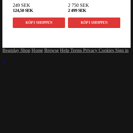
249 SEK
2 750 SEK
1 14
124,50 SEK
2 499 SEK
998 
KÖP I SHOPPEN
KÖP I SHOPPEN
Bearplay Shop
Home
Browse
Help
Terms
Privacy
Cookies
Sign in
×