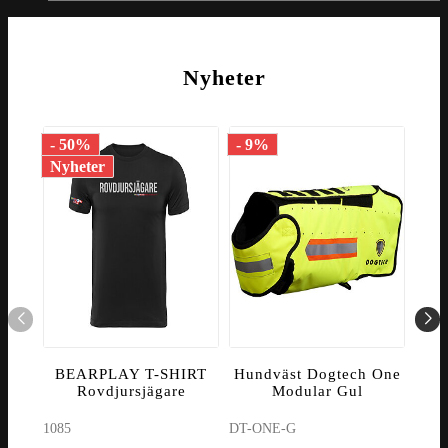
Nyheter
- 50%
- 9%
- 1
Nyheter
Nyh
BEARPLAY T-SHIRT
Hundväst Dogtech One
V
Rovdjursjägare
Modular Gul
1085
DT-ONE-G
8060