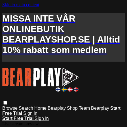
Skip to main content
MISSA INTE VÅR
ONLINEBUTIK
BEARPLAYSHOP.SE | Alltid
10% rabatt som medlem
Browse
Search
Home
Bearplay Shop
Team Bearplay
Start
Free Trial
Sign in
Start Free Trial
Sign In
Live stream preview