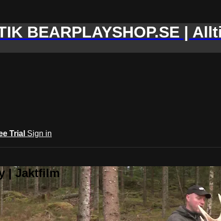
IK BEARPLAYSHOP.SE | Allti
ee Trial
Sign in
 | Jaktfilm