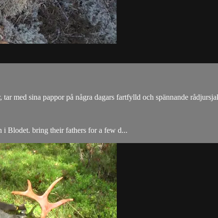
, tar med sina pappor på några dagars fartfylld och spännande rådjurs
Blodet. bring their fathers for a few d...