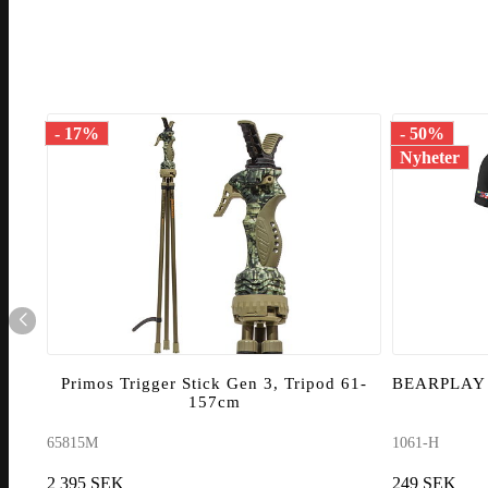
- 17%
- 50%
Nyheter
Primos Trigger Stick Gen 3, Tripod 61-
BEARPLAY T
157cm
65815M
1061-H
2 395 SEK
249 SEK