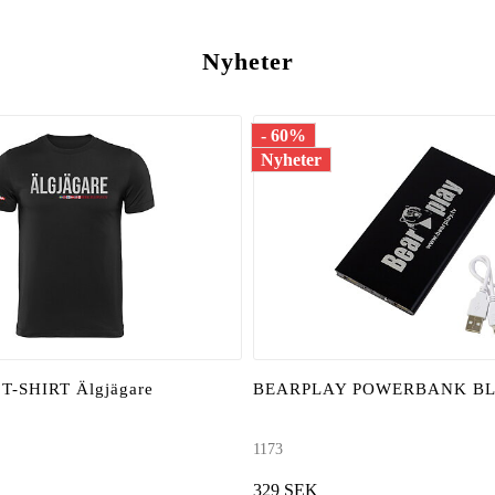
Nyheter
- 60%
Nyheter
-SHIRT Älgjägare
BEARPLAY POWERBANK B
1173
329 SEK