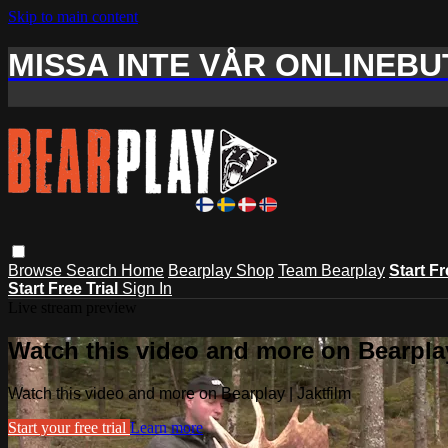
Skip to main content
MISSA INTE VÅR ONLINEBUT
Browse
Search
Home
Bearplay Shop
Team Bearplay
Start Fr
Start Free Trial
Sign In
Live stream preview
Watch this video and more on Bearplay
Watch this video and more on Bearplay | Jaktfilm
Start your free trial
Learn more