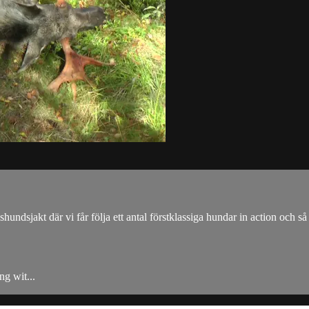
ndsjakt där vi får följa ett antal förstklassiga hundar in action och så 
ng wit...