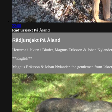
22:08
Rådjursjakt På Åland
Rådjursjakt På Åland
Herrarna i Jakten i Blodet, Magnus Eriksson & Johan Nylander
**English**
Magnus Eriksson & Johan Nylander. the gentlemen from Jakten i 