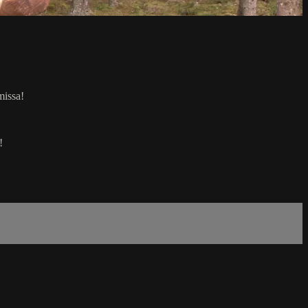
missa!
!