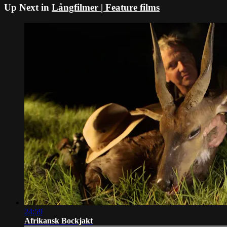
Up Next in
Långfilmer | Feature films
24:59
Afrikansk Bockjakt