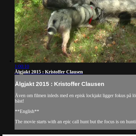
1:00:10
Älgjakt 2015 : Kristoffer Clausen
Älgjakt 2015 : Kristoffer Clausen
Även om filmen inleds med en episk lockjakt ligger fokus på löshu
bäst!
**English**
The movie starts with an epic call hunt but the focus is on hunti