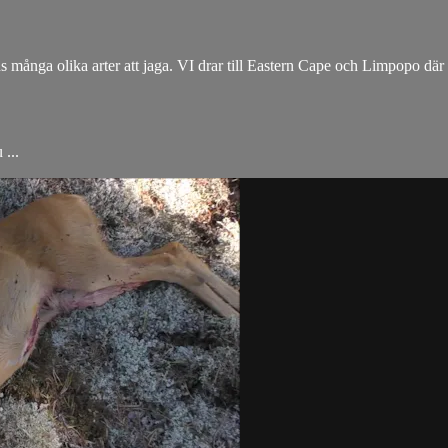
s många olika arter att jaga. VI drar till Eastern Cape och Limpopo där 
...