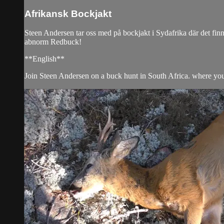
Afrikansk Bockjakt
Steen Andersen tar oss med på bockjakt i Sydafrika där det finn
abnorm Redbuck!
**English**
Join Steen Andersen on a buck hunt in South Africa. where you 