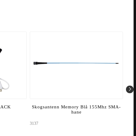
- 1
Nyh
LACK
Skogsantenn Memory Blå 155Mhz SMA-
Vape
hane
3137
8060
1 14