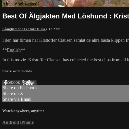
Already subscribed?
Sign in
Best Of Älgjakten Med Löshund : Krist
Långfilmer | Feature films
• 1h 27m
I den här filmen har Kristoffer Clausen samlat de allra bästa klippen f
**English**
In this movie. Kristoffer Clausen has collected the best clips from al
Share with friends
Facebook
X
Email
Share on Facebook
Share on X
Share via Email
Watch anywhere, anytime
Android
iPhone