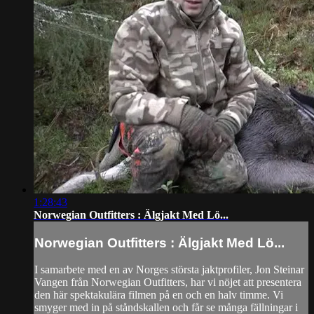
1:28:43
Norwegian Outfitters : Älgjakt Med Lö...
Norwegian Outfitters : Älgjakt Med Lö...
I samarbete med en av Norges största jaktprofiler, Jon Steinar
Vangen från Norwegian Outfitters, har vi nöjet att presentera
den här spektakulära filmen på en och en halv timme. Vi
smyger med in på ståndskallen och får se många fällningar i