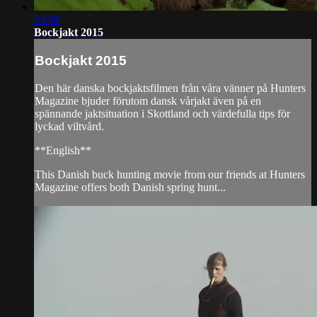
24:59
Bockjakt 2015
Bockjakt 2015
Den här danska bockjaktsfilmen från våra vänner på Hunters
Magazine bjuder förutom dansk vårjakt även på en
spännande jaktsituation i Skottland och värdefulla tips för
lyckad viltvård.
**English**
This Danish buck hunting movie from our friends at Hunters
Magazine offers both Danish spring hunt...