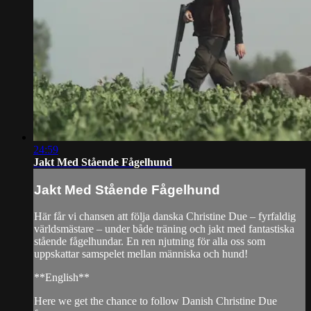
24:59
Jakt Med Stående Fågelhund
Jakt Med Stående Fågelhund
Här får vi chansen att följa danska Christine Due – fyrfaldig
världsmästare – under både träning och jakt med fantastiska
stående fågelhundar. En ren njutning för alla oss som
uppskattar samspelet mellan människa och hund!
**English**
Here we get the chance to follow Danish Christine Due