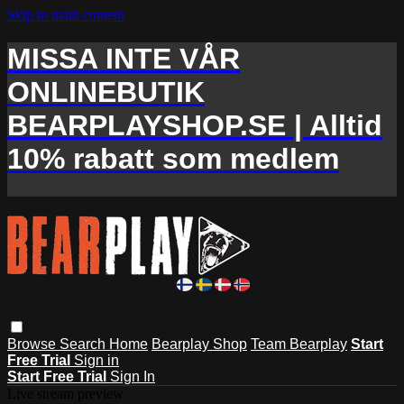
Skip to main content
MISSA INTE VÅR
ONLINEBUTIK
BEARPLAYSHOP.SE | Alltid
10% rabatt som medlem
Browse
Search
Home
Bearplay Shop
Team Bearplay
Start
Free Trial
Sign in
Start Free Trial
Sign In
Live stream preview