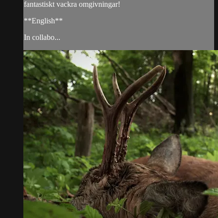
fantastiskt vackra omgivningar!
**English**
In collabo...