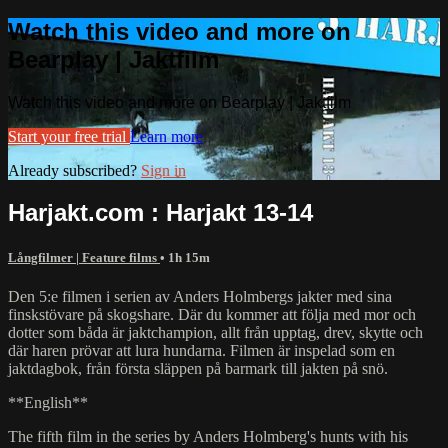
Watch this video and more on
Bearplay | Jaktfilm
Watch this video and more on Bearplay | Jaktfilm
Start your free trial
Learn more
Already subscribed?
Sign in
Harjakt.com : Harjakt 13-14
Långfilmer | Feature films
• 1h 15m
Den 5:e filmen i serien av Anders Holmbergs jakter med sina
finskstövare på skogshare. Där du kommer att följa med mor och
dotter som båda är jaktchampion, allt från upptag, drev, skytte och
där haren prövar att lura hundarna. Filmen är inspelad som en
jaktdagbok, från första släppen på barmark till jakten på snö.
**English**
The fifth film in the series by Anders Holmberg's hunts with his