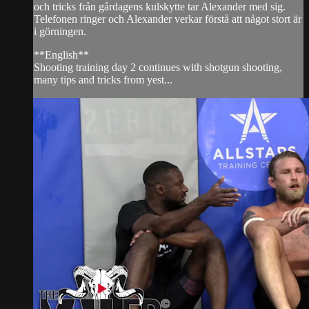
och tricks från gårdagens kulskytte tar Alexander med sig.
Telefonen ringer och Alexander verkar förstå att något stort är
i görningen.
**English**
Shooting training day 2 continues with shotgun shooting,
many tips and tricks from yest...