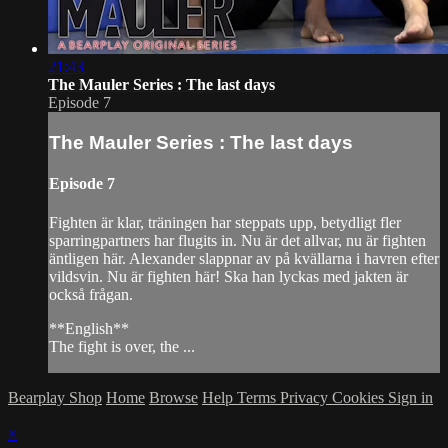
21:43
The Mauler Series : The last days
Episode 7
The Mauler Series : The last days
Episode 7
Fighten är klar, träningen har steppats upp, betydligt fler
sparringpartners har flugits in. Nu är det allvar, nu är fighten
äntligen här. Alexander slappnar av på kvällarna i havren efter
vildsvin. Nu är fighten här! Ska han lyckas med jakten är
också frågan.
**English**
The fight is over, the ...
Bearplay Shop
Home
Browse
Help
Terms
Privacy
Cookies
Sign in
×