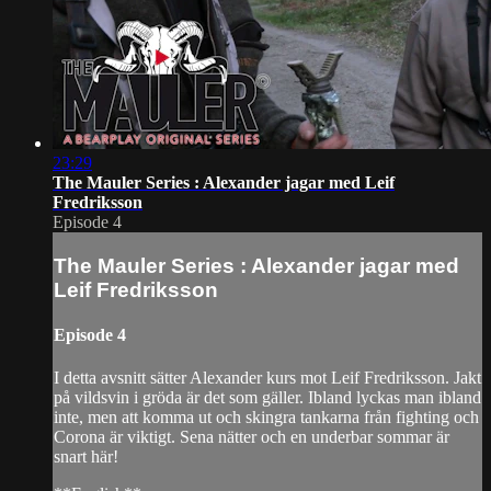
23:29
The Mauler Series : Alexander jagar med Leif
Fredriksson
Episode 4
The Mauler Series : Alexander jagar med
Leif Fredriksson
Episode 4
I detta avsnitt sätter Alexander kurs mot Leif Fredriksson. Jakt
på vildsvin i gröda är det som gäller. Ibland lyckas man ibland
inte, men att komma ut och skingra tankarna från fighting och
Corona är viktigt. Sena nätter och en underbar sommar är
snart här!