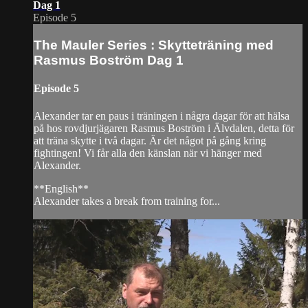
Dag 1
Episode 5
The Mauler Series : Skytteträning med
Rasmus Boström Dag 1
Episode 5
Alexander tar en paus i träningen i några dagar för att hälsa
på hos rovdjurjägaren Rasmus Boström i Älvdalen, detta för
att träna skytte i två dagar. Är det något på gång kring
fightingen! Vi får alla den känslan när vi hänger med
Alexander.
**English**
Alexander takes a break from training for...