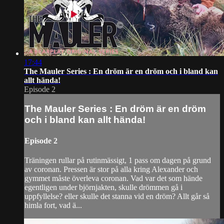
17:44
The Mauler Series : En dröm är en dröm och i bland kan
allt hända!
Episode 2
The Mauler Series : En dröm är en dröm
och i bland kan allt hända!
Episode 2
Träningen rullar på rutinmässigt, 1 pass om dagen på grund
av coronan. Pressen är stor på alla kring Alexander och
gymmet måste överleva coronan. Vad var det som hände
egentligen under björnjakten, skulle drömmen gå i
uppfyllelse? eller skulle det stanna vid en dröm? Allt går så
himla fort, vad ä...