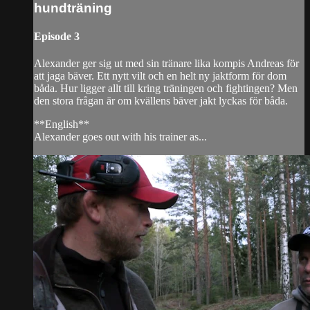
hundträning
Episode 3
Alexander ger sig ut med sin tränare lika kompis Andreas för
att jaga bäver. Ett nytt vilt och en helt ny jaktform för dom
båda. Hur ligger allt till kring träningen och fightingen? Men
den stora frågan är om kvällens bäver jakt lyckas för båda.
**English**
Alexander goes out with his trainer as...