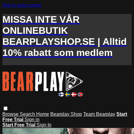
Skip to main content
MISSA INTE VÅR
ONLINEBUTIK
BEARPLAYSHOP.SE | Alltid
10% rabatt som medlem
Browse
Search
Home
Bearplay Shop
Team Bearplay
Start
Free Trial
Sign in
Start Free Trial
Sign In