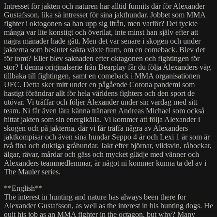
Intresset för jakten och naturen har alltid funnits där för Alexander
Gustafsson, lika så intresset för sina jakthundar. Jobbet som MMA
fighter i oktogonen sa han upp sig ifrån, men varför? Det tyckte
många var lite konstigt och överilat, inte minst han själv efter att
några månader hade gått. Men det var senare i skogen och under
jakterna som beslutet sakta växte fram, om en comeback. Blev det
för tomt? Eller blev saknaden efter oktagonen och fightingen för
stor? I denna originalserie från Bearplay får du följa Alexanders väg
tillbaka till fightingen, samt en comeback i MMA organisationen
UFC. Detta sker mitt under en pågående Corona pandemi som
hastigt förändrar allt för hela världens fighters och den sport de
utövar. Vi träffar och följer Alexander under sin vardag med sitt
team. Ni får även lära känna tränaren Andreas Michael som också
hittat jakten som sin energikälla. Vi kommer att följa Alexander i
skogen och på jakterna, där vi får träffa några av Alexanders
jaktkompisar och även sina hundar Seppo 4 år och Lexi 1 år som är
två fina och duktiga gråhundar. Jakt efter björnar, vildsvin, råbockar,
älgar, rävar, mårdar och gäss och mycket glädje med vänner och
Alexanders teammedlemmar, är något ni kommer kunna ta del av i
The Mauler series.
**English**
The interest in hunting and nature has always been there for
Alexander Gustafsson, as well as the interest in his hunting dogs. He
quit his job as an MMA fighter in the octagon, but why? Many