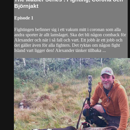
Björnjakt
Episode 1
Fightingen befinner sig i ett vakum mitt i coronan som alla
andra sporter är allt lamslaget. Ska det bli någon comback för
Alexander och när i så fall och vart. Ett jobb är ett jobb och
det gäller även för alla fighters. Det ryktas om någon fight
Island vart ligger den! Alexander tänker tillbaka ...