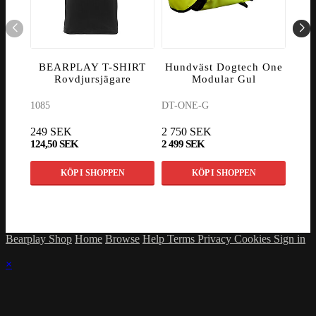
BEARPLAY T-SHIRT
Hundväst Dogtech One
V
Rovdjursjägare
Modular Gul
1085
DT-ONE-G
8060
249 SEK
2 750 SEK
1 14
124,50 SEK
2 499 SEK
998 
KÖP I SHOPPEN
KÖP I SHOPPEN
Bearplay Shop
Home
Browse
Help
Terms
Privacy
Cookies
Sign in
×