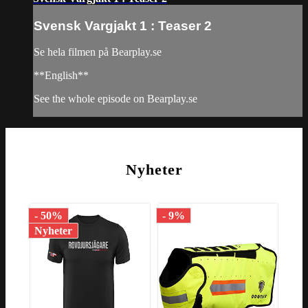
Svensk Vargjakt 1 : Teaser 2
Se hela filmen på Bearplay.se
**English**
See the whole episode on Bearplay.se
Nyheter
- 50%
- 9%
- 1
Nyheter
Nyh