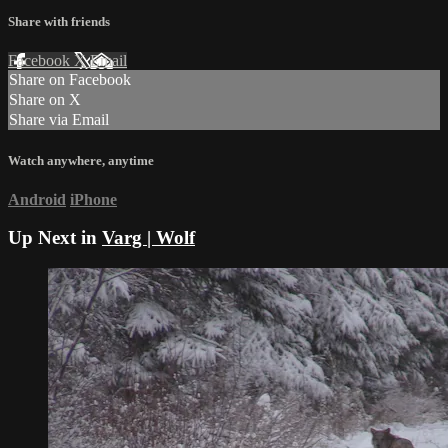
Share with friends
Facebook
X
Email
Share on Facebook
Share on X
Share via Email
Watch anywhere, anytime
Android
iPhone
Up Next in
Varg | Wolf