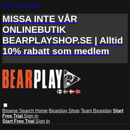
Skip to main content
MISSA INTE VÅR
ONLINEBUTIK
BEARPLAYSHOP.SE | Alltid
10% rabatt som medlem
Browse
Search
Home
Bearplay Shop
Team Bearplay
Start
Free Trial
Sign in
Start Free Trial
Sign In
Live stream preview