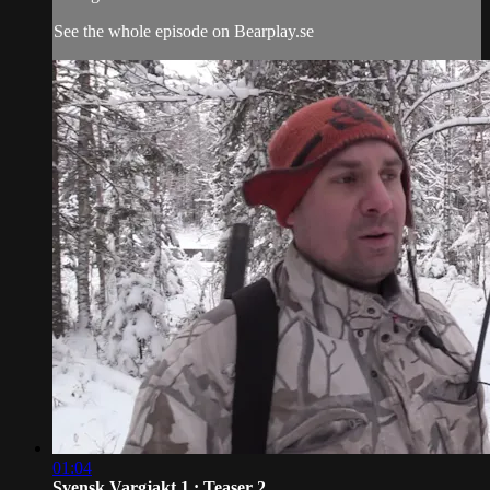
See the whole episode on Bearplay.se
01:04
Svensk Vargjakt 1 : Teaser 2