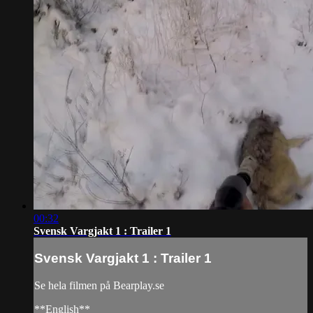
00:32
Svensk Vargjakt 1 : Trailer 1
Svensk Vargjakt 1 : Trailer 1
Se hela filmen på Bearplay.se
**English**