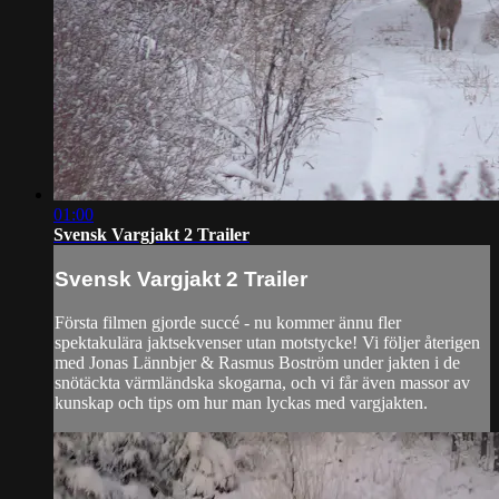
01:00
Svensk Vargjakt 2 Trailer
Svensk Vargjakt 2 Trailer
Första filmen gjorde succé - nu kommer ännu fler
spektakulära jaktsekvenser utan motstycke! Vi följer återigen
med Jonas Lännbjer & Rasmus Boström under jakten i de
snötäckta värmländska skogarna, och vi får även massor av
kunskap och tips om hur man lyckas med vargjakten.