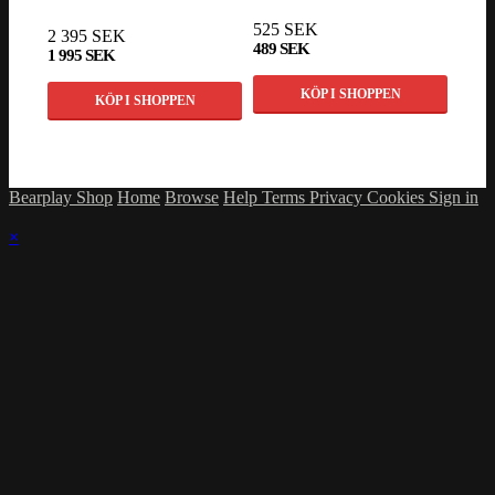
525 SEK
2 395 SEK
489 SEK
215 
1 995 SEK
KÖP I SHOPPEN
KÖP I SHOPPEN
Bearplay Shop
Home
Browse
Help
Terms
Privacy
Cookies
Sign in
×