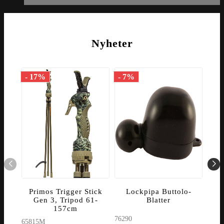
Nyheter
- 17%
- 7%
Primos Trigger Stick
Lockpipa Buttolo-
Lo
Gen 3, Tripod 61-
Blatter
157cm
76290
5902
65815M