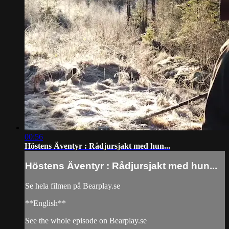
00:56
Höstens Äventyr : Rådjursjakt med hun...
Höstens Äventyr : Rådjursjakt med hun...
Se hela filmen på Bearplay.se
**English**
See the whole episode on Bearplay.se