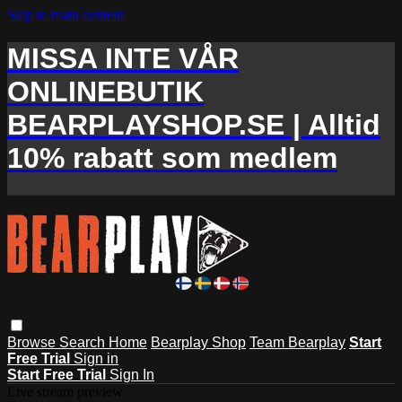
Skip to main content
MISSA INTE VÅR
ONLINEBUTIK
BEARPLAYSHOP.SE | Alltid
10% rabatt som medlem
Browse
Search
Home
Bearplay Shop
Team Bearplay
Start
Free Trial
Sign in
Start Free Trial
Sign In
Live stream preview