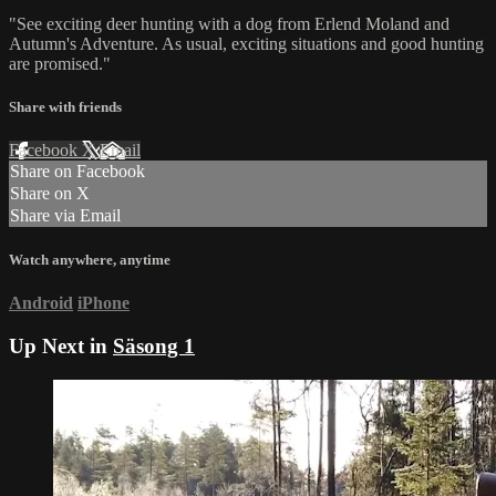
"See exciting deer hunting with a dog from Erlend Moland and
Autumn's Adventure. As usual, exciting situations and good hunting
are promised."
Share with friends
Facebook
X
Email
Share on Facebook
Share on X
Share via Email
Watch anywhere, anytime
Android
iPhone
Up Next in
Säsong 1