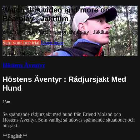
Watch this video and more on
Bearplay | Jaktfilm
Watch this video and more on Bearplay | Jaktfilm
Start your free trial
Learn more
Already subscribed?
Sign in
Höstens Äventyr
Höstens Äventyr : Rådjursjakt Med
Hund
23m
Se spännande rådjursjakt med hund från Erlend Moland och
Höstens Äventyr. Som vanligt så utlovas spännande situationer och
bra jakt.
**English**