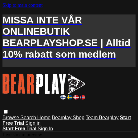
Skip to main content
MISSA INTE VÅR
ONLINEBUTIK
BEARPLAYSHOP.SE | Alltid
10% rabatt som medlem
Browse
Search
Home
Bearplay Shop
Team Bearplay
Start
Free Trial
Sign in
Start Free Trial
Sign In
Live stream preview