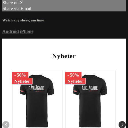
Share on X
Share via Email
Watch anywhere, anytime
Android
iPhone
Nyheter
- 50%
- 50%
- 1
Nyheter
Nyheter