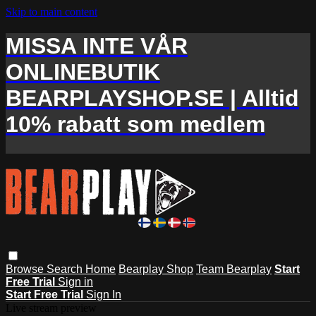
Skip to main content
MISSA INTE VÅR
ONLINEBUTIK
BEARPLAYSHOP.SE | Alltid
10% rabatt som medlem
Browse
Search
Home
Bearplay Shop
Team Bearplay
Start
Free Trial
Sign in
Start Free Trial
Sign In
Live stream preview