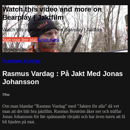
Watch this video and more on
Bearplay | Jaktfilm
Watch this video and more on Bearplay | Jaktfilm
Start your free trial
Learn more
Already subscribed?
Sign in
Rasmus Vardag
Rasmus Vardag : På Jakt Med Jonas
Johansson
59m
Om man blandar ”Rasmus Vardag” med ”Jakten för alla” då vet
man att det blir bra jaktfilm. Rasmus Boström åker ner och träffar
Jonas Johansson för lite spännande rävjakt och har även turen att få
bli bjuden på mat.