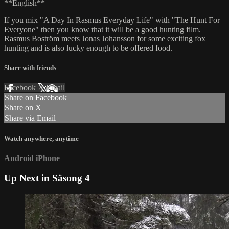
**English**
If you mix "A Day In Rasmus Everyday Life" with "The Hunt For
Everyone" then you know that it will be a good hunting film.
Rasmus Boström meets Jonas Johansson for some exciting fox
hunting and is also lucky enough to be offered food.
Share with friends
Facebook
X
Email
Share on Facebook
Share on X
Share via Email
Watch anywhere, anytime
Android
iPhone
Up Next in
Säsong 4