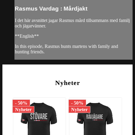
Rasmus Vardag : Mårdjakt
I det här avsnittet jagar Rasmus mård tillsammans med familj
och jägarvänner.
**English**
In this episode, Rasmus hunts martens with family and
hunting friends.
Nyheter
- 50%
- 50%
- 5
Nyheter
Nyheter
Nyh