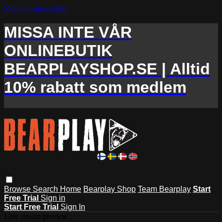
Skip to main content
MISSA INTE VÅR
ONLINEBUTIK
BEARPLAYSHOP.SE | Alltid
10% rabatt som medlem
Browse
Search
Home
Bearplay Shop
Team Bearplay
Start
Free Trial
Sign in
Start Free Trial
Sign In
Live stream preview