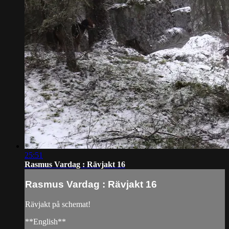
25:51
Rasmus Vardag : Rävjakt 16
Rasmus Vardag : Rävjakt 16
Rävjakt på schemat!
**English**