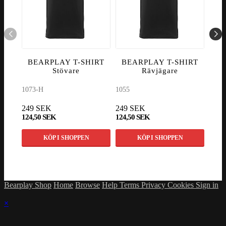
BEARPLAY T-SHIRT
BEARPLAY T-SHIRT
BE
Stövare
Rävjägare
1073-H
1055
1067
249 SEK
249 SEK
249
124,50 SEK
124,50 SEK
124,
KÖP I SHOPPEN
KÖP I SHOPPEN
Bearplay Shop
Home
Browse
Help
Terms
Privacy
Cookies
Sign in
×