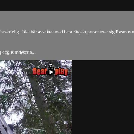
eskrivlig. I det här avsnittet med bara rävjakt presenterar sig Rasmus n
 dog is indescrib...