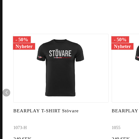
- 50%
- 50%
Nyheter
Nyheter
BEARPLAY T-SHIRT Stövare
BEARPLAY 
1073-H
1055