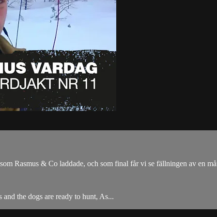
a som Rasmus & Co laddade, och som final får vi se fällningen av en må
 and the dogs are ready to hunt, As...