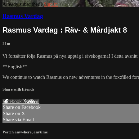
Already subscribed?
Sign in
Rasmus Vardag
Rasmus Vardag : Räv- & Mårdjakt 8
21m
Vi fortsätter följa Rasmus på nya upptåg i rävskogarna! I detta avsnit
**English**
We continue to watch Rasmus on new adventures in the fox:filled fores
Share with friends
Facebook
X
Email
Share on Facebook
Share on X
Share via Email
Watch anywhere, anytime