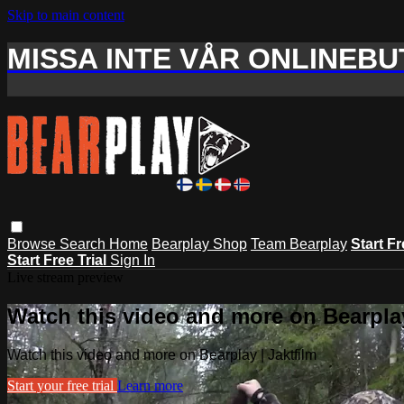
Skip to main content
MISSA INTE VÅR ONLINEBUT
Browse
Search
Home
Bearplay Shop
Team Bearplay
Start Fr
Start Free Trial
Sign In
Live stream preview
Watch this video and more on Bearplay
Watch this video and more on Bearplay | Jaktfilm
Start your free trial
Learn more