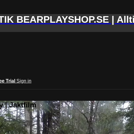
IK BEARPLAYSHOP.SE | Allti
ee Trial
Sign in
 | Jaktfilm