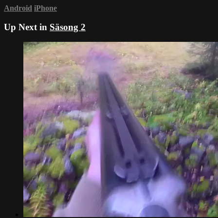
Android
iPhone
Up Next in
Säsong 2