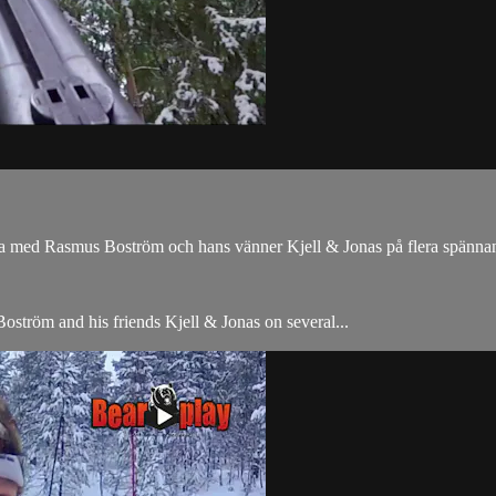
följa med Rasmus Boström och hans vänner Kjell & Jonas på flera spänn
Boström and his friends Kjell & Jonas on several...