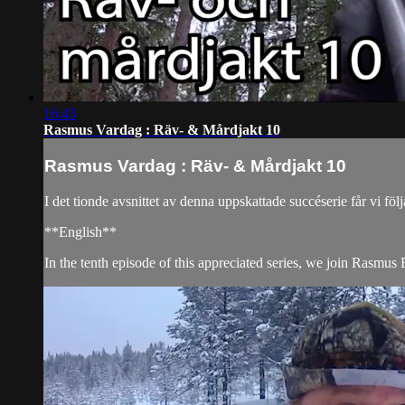
16:43
Rasmus Vardag : Räv- & Mårdjakt 10
Rasmus Vardag : Räv- & Mårdjakt 10
I det tionde avsnittet av denna uppskattade succéserie får vi 
**English**
In the tenth episode of this appreciated series, we join Rasmus 