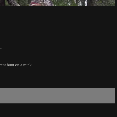
..
rent hunt on a mink.