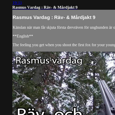
19:33
Rasmus Vardag : Räv- & Mårdjakt 9
Rasmus Vardag : Räv- & Mårdjakt 9
Känslan när man får skjuta första drevräven för unghunden är ob
**English**
The feeling you get when you shoot the first fox for your young