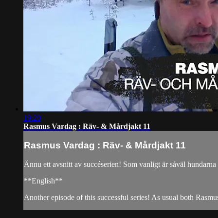
19:20
Rasmus Vardag : Räv- & Mårdjakt 11
Rasmus Vardag : Räv- & Mårdjakt 11
Ännu ett avsnitt av succéserien! Som vanligt är såväl hundarn
**English**
Another episode of this successful series! As usual both Rasmus