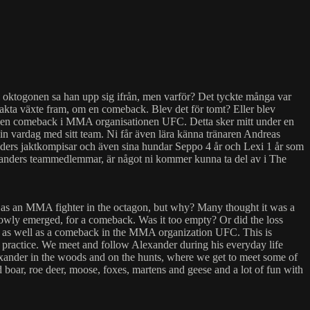
r i oktogonen sa han upp sig ifrån, men varför? Det tyckte många var
t sakta växte fram, om en comeback. Blev det för tomt? Eller blev
 samt en comeback i MMA organisationen UFC. Detta sker mitt under en
sin vardag med sitt team. Ni får även lära känna tränaren Andreas
xanders jaktkompisar och även sina hundar Seppo 4 år och Lexi 1 år som
lexanders teammedlemmar, är något ni kommer kunna ta del av i The
job as an MMA fighter in the octagon, but why? Many thought it was a
n slowly emerged, for a comeback. Was it too empty? Or did the loss
ing, as well as a comeback in the MMA organization UFC. This is
y practice. We meet and follow Alexander during his everyday life
exander in the woods and on the hunts, where we get to meet some of
boar, roe deer, moose, foxes, martens and geese and a lot of fun with