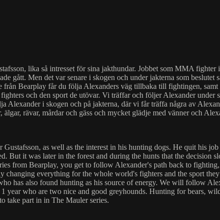
Gustafsson, lika så intresset för sina jakthundar. Jobbet som MMA fighte
er hade gått. Men det var senare i skogen och under jakterna som beslute
ie från Bearplay får du följa Alexanders väg tillbaka till fightingen,
ighters och den sport de utövar. Vi träffar och följer Alexander under 
lja Alexander i skogen och på jakterna, där vi får träffa några av Ale
ockar, älgar, rävar, mårdar och gäss och mycket glädje med vänner och A
r Gustafsson, as well as the interest in his hunting dogs. He quit his 
ed. But it was later in the forest and during the hunts that the decisio
 series from Bearplay, you get to follow Alexander's path back to fight
y changing everything for the whole world's fighters and the sport the
 who has also found hunting as his source of energy. We will follow Al
 1 year who are two nice and good greyhounds. Hunting for bears, wild 
o take part in in The Mauler series.