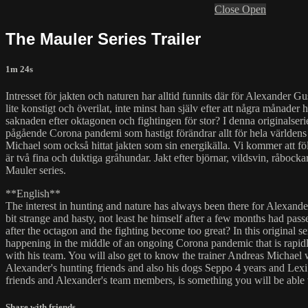
Close
Open
The Mauler Series Trailer
1m 24s
Intresset för jakten och naturen har alltid funnits där för Alexander 
lite konstigt och överilat, inte minst han själv efter att några månad
saknaden efter oktagonen och fightingen för stor? I denna originalser
pågående Corona pandemi som hastigt förändrar allt för hela världens f
Michael som också hittat jakten som sin energikälla. Vi kommer att fö
är två fina och duktiga gråhundar. Jakt efter björnar, vildsvin, råb
Mauler series.
**English**
The interest in hunting and nature has always been there for Alexande
bit strange and hasty, not least he himself after a few months had pass
after the octagon and the fighting become too great? In this original
happening in the middle of an ongoing Corona pandemic that is rapidl
with his team. You will also get to know the trainer Andreas Michael
Alexander's hunting friends and also his dogs Seppo 4 years and Lexi
friends and Alexander's team members, is something you will be able t
Share with friends