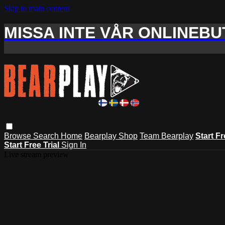
Skip to main content
MISSA INTE VÅR ONLINEBUT
Browse
Search
Home
Bearplay Shop
Team Bearplay
Start Fr
Start Free Trial
Sign In
Live stream preview