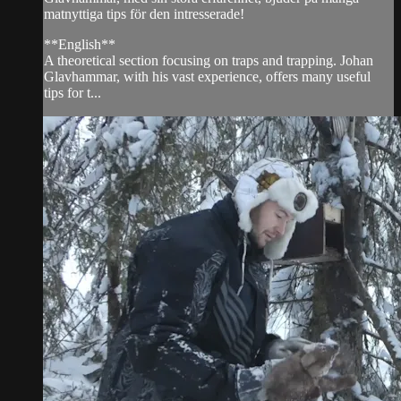
matnyttiga tips för den intresserade!
**English**
A theoretical section focusing on traps and trapping. Johan
Glavhammar, with his vast experience, offers many useful
tips for t...