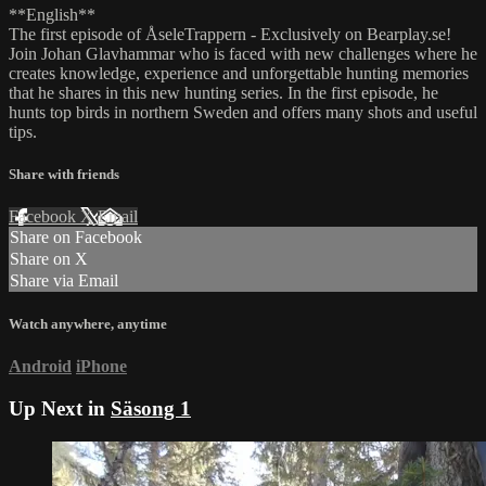
**English**
The first episode of ÅseleTrappern - Exclusively on Bearplay.se!
Join Johan Glavhammar who is faced with new challenges where he
creates knowledge, experience and unforgettable hunting memories
that he shares in this new hunting series. In the first episode, he
hunts top birds in northern Sweden and offers many shots and useful
tips.
Share with friends
Facebook
X
Email
Share on Facebook
Share on X
Share via Email
Watch anywhere, anytime
Android
iPhone
Up Next in
Säsong 1