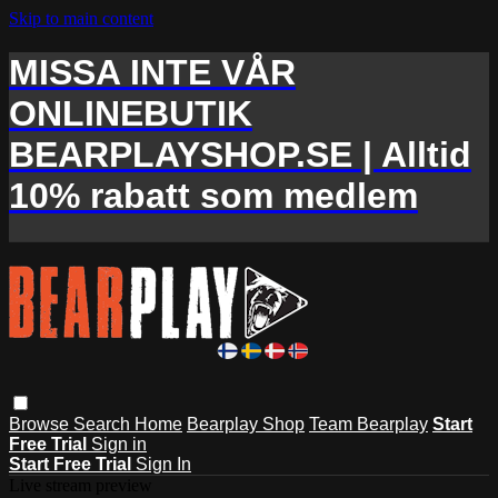
Skip to main content
MISSA INTE VÅR
ONLINEBUTIK
BEARPLAYSHOP.SE | Alltid
10% rabatt som medlem
Browse
Search
Home
Bearplay Shop
Team Bearplay
Start
Free Trial
Sign in
Start Free Trial
Sign In
Live stream preview