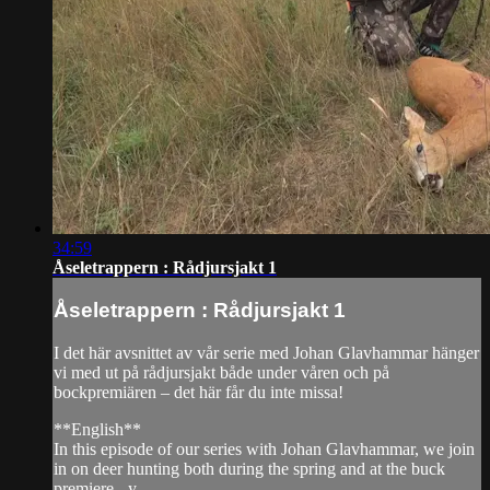
34:59
Åseletrappern : Rådjursjakt 1
Åseletrappern : Rådjursjakt 1
I det här avsnittet av vår serie med Johan Glavhammar hänger
vi med ut på rådjursjakt både under våren och på
bockpremiären – det här får du inte missa!
**English**
In this episode of our series with Johan Glavhammar, we join
in on deer hunting both during the spring and at the buck
premiere - y...