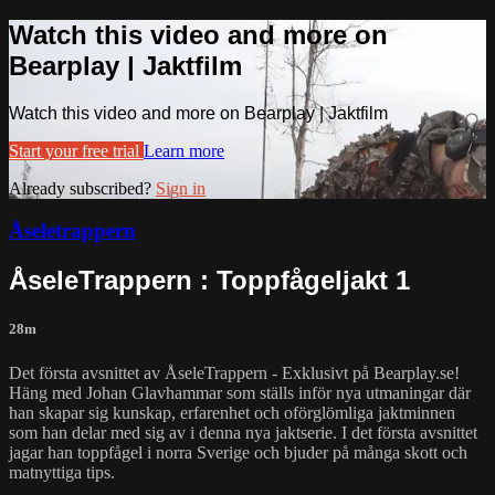
Watch this video and more on
Bearplay | Jaktfilm
Watch this video and more on Bearplay | Jaktfilm
Start your free trial
Learn more
Already subscribed?
Sign in
Åseletrappern
ÅseleTrappern : Toppfågeljakt 1
28m
Det första avsnittet av ÅseleTrappern - Exklusivt på Bearplay.se!
Häng med Johan Glavhammar som ställs inför nya utmaningar där
han skapar sig kunskap, erfarenhet och oförglömliga jaktminnen
som han delar med sig av i denna nya jaktserie. I det första avsnittet
jagar han toppfågel i norra Sverige och bjuder på många skott och
matnyttiga tips.