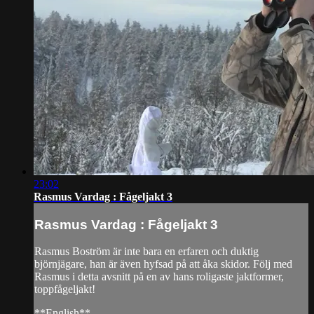
23:02
Rasmus Vardag : Fågeljakt 3
Rasmus Vardag : Fågeljakt 3
Rasmus Boström är inte bara en erfaren och duktig
björnjägare, han är även hyfsad på att åka skidor. Följ med
Rasmus i detta avsnitt på en av hans roligaste jaktformer,
toppfågeljakt!
**English**