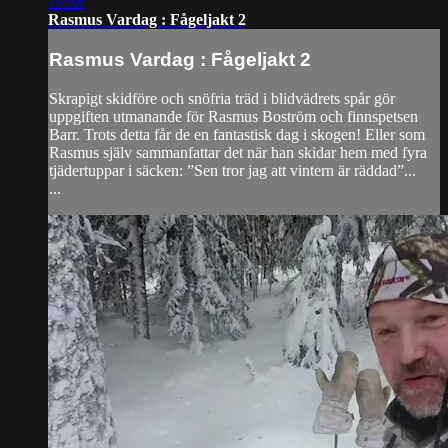
19:58
Rasmus Vardag : Fågeljakt 2
Rasmus Vardag : Fågeljakt 2
Skrapigt skidföre och snöfria träd i blidvädrets spår gör
uppgiften utmanande för Rasmus Boström och finnspetsen
Barr. Trots detta får de en fantastisk dag i skogen! Eller som
Rasmus själv sammanfattar det när han skidar hem med fyra
tjädertuppar i säcken: ”Sen tror jag att vintern är räddad”...
...