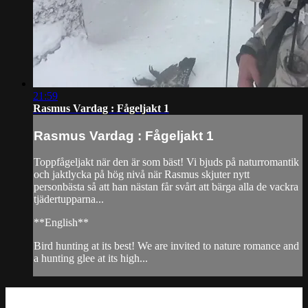
21:59
Rasmus Vardag : Fågeljakt 1
Rasmus Vardag : Fågeljakt 1
Toppfågeljakt när den är som bäst! Vi bjuds på naturromantik
och jaktlycka på hög nivå när Rasmus skjuter nytt
personbästa så att han nästan får svårt att bärga alla de vackra
tjädertupparna...
**English**
Bird hunting at its best! We are invited to nature romance and
a hunting glee at its high...