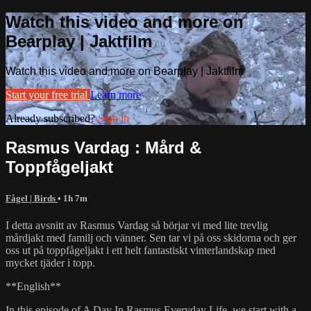
Watch this video and more on
Bearplay | Jaktfilm
Watch this video and more on Bearplay | Jaktfilm
Start your free trial
Learn more
Already subscribed?
Sign in
Rasmus Vardag : Mård &
Toppfågeljakt
Fågel | Birds
• 1h 7m
I detta avsnitt av Rasmus Vardag så börjar vi med lite trevlig
mårdjakt med familj och vänner. Sen tar vi på oss skidorna och ger
oss ut på toppfågeljakt i ett helt fantastiskt vinterlandskap med
mycket tjäder i topp.
**English**
In this episode of A Day In Rasmus Everyday Life, we start with a