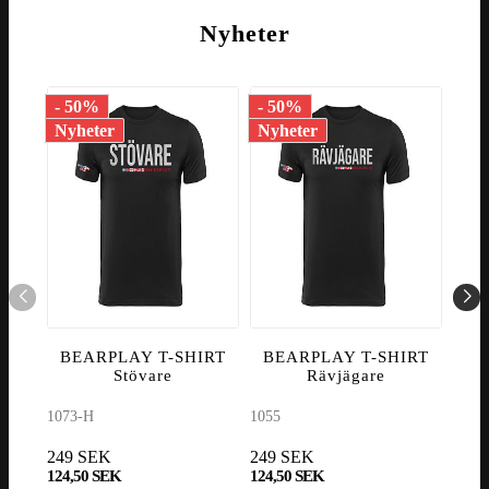
Nyheter
- 50%
- 50%
- 5
Nyheter
Nyheter
Nyh
BEARPLAY T-SHIRT
BEARPLAY T-SHIRT
BE
Stövare
Rävjägare
1073-H
1055
1067
249 SEK
249 SEK
249
124,50 SEK
124,50 SEK
124,