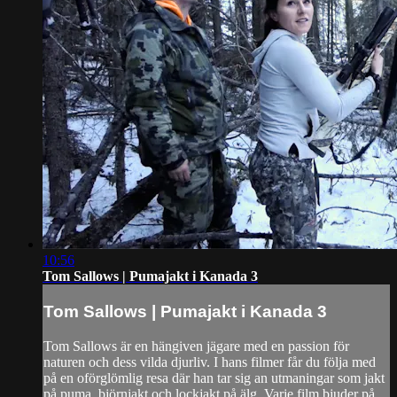
10:56
Tom Sallows | Pumajakt i Kanada 3
Tom Sallows | Pumajakt i Kanada 3
Tom Sallows är en hängiven jägare med en passion för
naturen och dess vilda djurliv. I hans filmer får du följa med
på en oförglömlig resa där han tar sig an utmaningar som jakt
på puma, björnjakt och lockjakt på älg. Varje film bjuder på