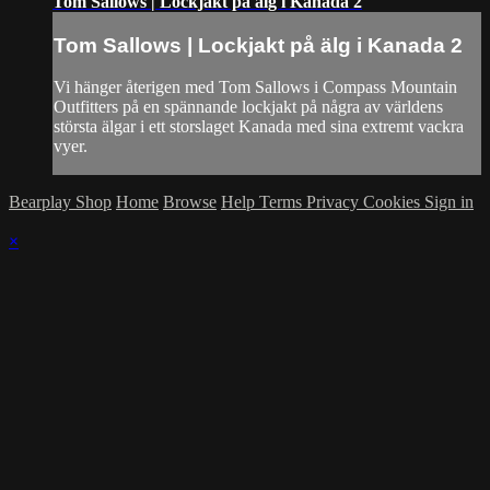
Tom Sallows | Lockjakt på älg i Kanada 2
Tom Sallows | Lockjakt på älg i Kanada 2
Vi hänger återigen med Tom Sallows i Compass Mountain
Outfitters på en spännande lockjakt på några av världens
största älgar i ett storslaget Kanada med sina extremt vackra
vyer.
Bearplay Shop
Home
Browse
Help
Terms
Privacy
Cookies
Sign in
×