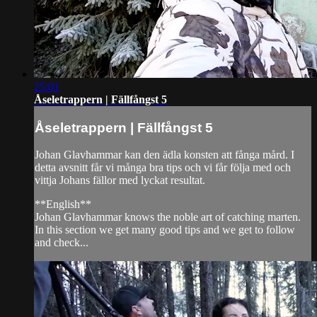
25:01
Åseletrappern | Fällfångst 5
Åseletrappern | Fällfångst 5
Johan Glavhammar kan den ädla konsten att fånga mård. I
detta avsnitt får vi många bra tips och vi får följa med och
vittja Johans fällor med lyckat resultat.
**English**
Johan Glavhammar knows the noble art of catching marten.
In this section we get many good tips and we get to follow
and check...