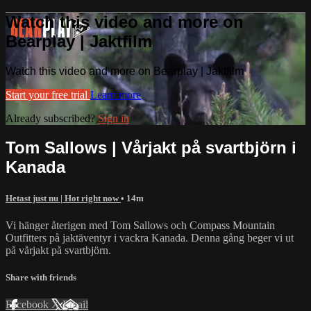
Watch this video and more on
Bearplay | Jaktfilm
Watch this video and more on Bearplay | Jaktfilm
Start your free trial
Learn more
Already subscribed?
Sign in
Tom Sallows | Vårjakt på svartbjörn i
Kanada
Hetast just nu | Hot right now
• 14m
Vi hänger återigen med Tom Sallows och Compass Mountain
Outfitters på jaktäventyr i vackra Kanada. Denna gång beger vi ut
på vårjakt på svartbjörn.
Share with friends
Facebook
X
Email