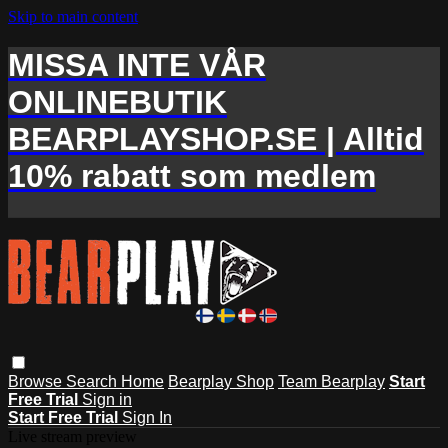
Skip to main content
MISSA INTE VÅR
ONLINEBUTIK
BEARPLAYSHOP.SE | Alltid
10% rabatt som medlem
Browse
Search
Home
Bearplay Shop
Team Bearplay
Start
Free Trial
Sign in
Start Free Trial
Sign In
Live stream preview