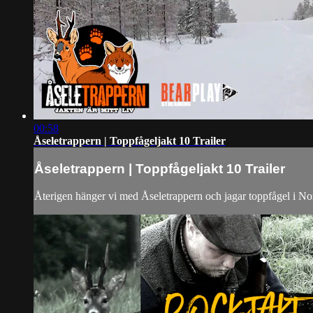
00:58
Åseletrappern | Toppfågeljakt 10 Trailer
Åseletrappern | Toppfågeljakt 10 Trailer
Återigen hänger vi med Åseletrappern och jagar toppfågel i Nor