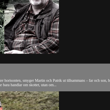
yter horisonten, smyger Martin och Patrik ut tillsammans – far och son,
 bara handlar om skottet, utan om...