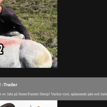
-Trailer
 av Jakt på Stone/Fannin Sheep! Vackra vyer, spännande jakt och fantast