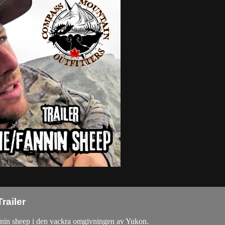
railer
nnin sheep i den vackra omgivningen av Yukon.