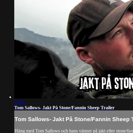
01:00
Tom Sallows- Jakt På Stone/Fannin Sheep Trailer
Tom Sallows- Jakt På Stone/Fannin Sheep T
Häng med Tom Sallows och hans vänner på jakt efter stone/fa