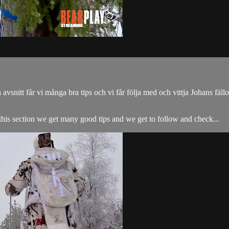
snitt får vi många bra tips och vi får följa med och vittja Johans fällo
his section we get many good tips and we get to follow and check...