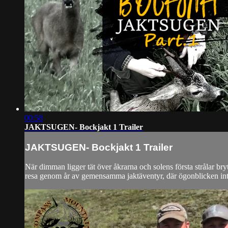
00:58
JAKTSUGEN- Bockjakt 1 Trailer
JAKTSUGEN- Bockjakt 1 Trailer
När dimman ligger tät över åkrarna och solens första strålar br
resa genom år av gemensamma jaktäventyr, där ögonblicken inte