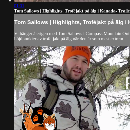
01:01
Tom Sallows | Highlights, Troféjakt på älg i Kanada- Traile
Tom Sallows | Highlights, Troféjakt på älg i 
Vi hänger återigen med Tom Sallows i Compass Mountain Outfitt
höjdpunkter av trofe´jakt på älg när den är som mest extrem.