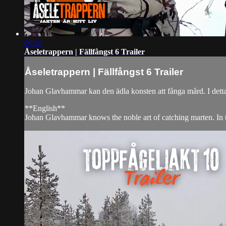
00:56
Åseletrappern | Fällfångst 6 Trailer
Åseletrappern | Fällfångst 6 Trailer
Johan Glavhammar kan den ädla konsten att fånga mård. I detta av
**English**
Johan Glavhammar knows the noble art of catching marten. In t