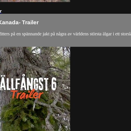
r
Kanada- Trailer
ers på en spännande jakt på några av världens största älgar i ett sto