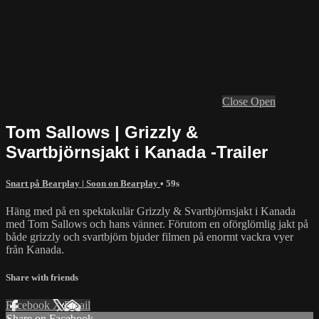
Close
Open
Tom Sallows | Grizzly &
Svartbjörnsjakt i Kanada -Trailer
Snart på Bearplay | Soon on Bearplay
• 59s
Häng med på en spektakulär Grizzly & Svartbjörnsjakt i Kanada
med Tom Sallows och hans vänner. Förutom en oförglömlig jakt på
både grizzly och svartbjörn bjuder filmen på enormt vackra vyer
från Kanada.
Share with friends
Facebook
X
Email
Share on Facebook