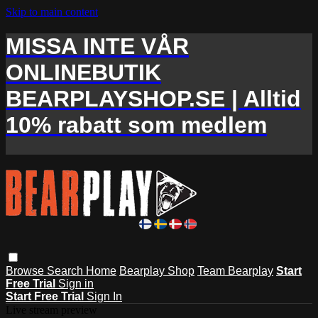
Skip to main content
MISSA INTE VÅR
ONLINEBUTIK
BEARPLAYSHOP.SE | Alltid
10% rabatt som medlem
Browse
Search
Home
Bearplay Shop
Team Bearplay
Start
Free Trial
Sign in
Start Free Trial
Sign In
Live stream preview