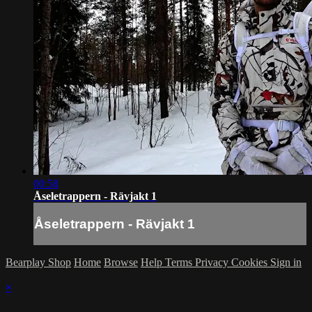
00:58
Åseletrappern - Rävjakt 1
Åseletrappern - Rävjakt 1
Bearplay Shop
Home
Browse
Help
Terms
Privacy
Cookies
Sign in
×