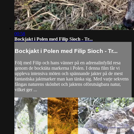
00:58
Bockjakt i Polen med Filip Sioch - Tr...
Bockjakt i Polen med Filip Sioch - Tr...
Följ med Filip och hans vänner på en adrenalinfylld resa
genom de bocktäta markerna i Polen. I denna film får vi
uppleva intensiva möten och spännande jakter på de mest
fantastiska jaktmarker man kan tänka sig. Med varje sekvens
fångas naturens skönhet och jaktens oförutsägbara natur,
vilket ger ...