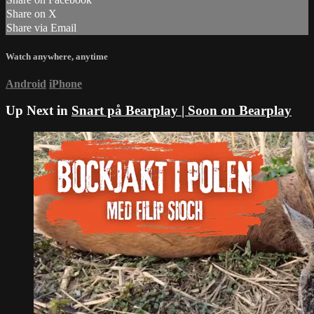
Share on X
Share via Email
Watch anywhere, anytime
Android
iPhone
Up Next in
Snart på Bearplay | Soon on Bearplay